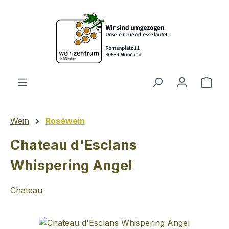
Zum Hauptinhalt springen
Ware
Wein
Roséwein
Chateau d'Esclans
Whispering Angel
Chateau
Bildergalerie überspringen