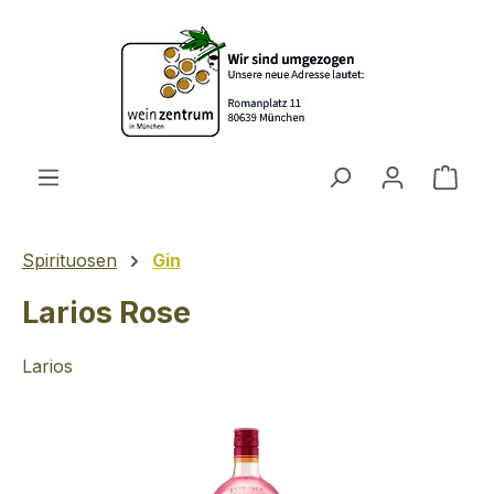
Zum Hauptinhalt springen
Ware
Spirituosen
Gin
Larios Rose
Larios
Bildergalerie überspringen