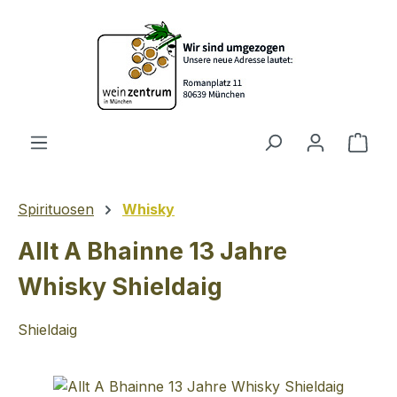
Zum Hauptinhalt springen
Ware
Spirituosen
Whisky
Allt A Bhainne 13 Jahre
Whisky Shieldaig
Shieldaig
Bildergalerie überspringen