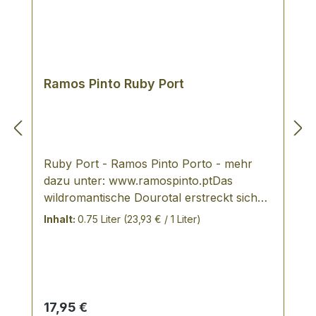
Ramos Pinto Ruby Port
Ruby Port - Ramos Pinto Porto - mehr
dazu unter: www.ramospinto.ptDas
wildromantische Dourotal erstreckt sich
von der spanischen Grenze über eine
Inhalt:
0.75 Liter
(23,93 € / 1 Liter)
Länge von rund hundert Kilometern nach
Westen. Dieser durch zerklüftete
Gebirgszüge geschützte Landstrich ist so
steil, daß nur 30.000 der rund 250.000
Hektar des Flußtales für den Weinbau
Regulärer Preis:
17,95 €