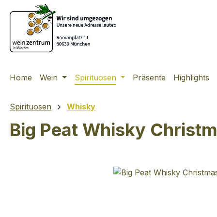
m Hauptinhalt springen
Zur Suche springen
Zur Hauptnavigation springen
Home
Wein
Spirituosen
Präsente
Highlights
Spirituosen
Whisky
Big Peat Whisky Christm
Bildergalerie überspringen