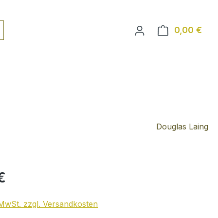
0,00 €
Ware
Douglas Laing
€
. MwSt. zzgl. Versandkosten