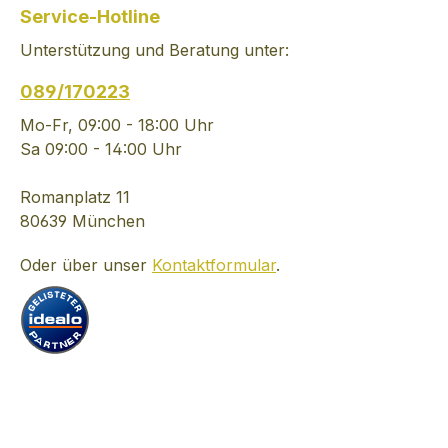
Getreidesorten - Weizen,
Service-Hotline
Gerste, Roggen und
Unterstützung und Beratung unter:
Dinkel - bestimmen den
besonderen Charakter
089/170223
des Lion's Vodkas -
Munich handcraftet
Mo-Fr, 09:00 - 18:00 Uhr
Vodka weitere Produkte
Sa 09:00 - 14:00 Uhr
dieses Herstellers: The
Duke Munich Dry Gin,
Romanplatz 11
Max & Daniels
80639 München
Ingwerlikör
Oder über unser
Kontaktformular
.