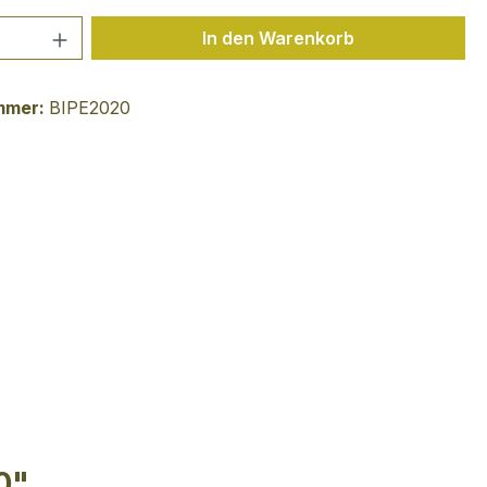
 Anzahl: Gib den gewünschten Wert ein 
In den Warenkorb
mmer:
BIPE2020
0"