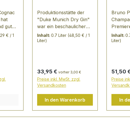
 Cognac
Produktionsstätte der
Bruno Pa
 hat
"Duke Munich Dry Gin"
Champag
nd gute
war ein beschaulicher
Premier
se
Hinterhof in
Premier
29 € / 1
Inhalt:
0.7 Liter
(48,50 € / 1
Inhalt:
0.
 florale
München/Maxvorstadt,
1. Pres
Liter)
Liter)
 Hauch
dort wurde ein eigens zu
Pinot N
rn,
diesem Zweck
Chardon
Vanille.
angefertigte Destillerie
geringe
ch mit
errichtet, wo es im
VERKOS
Regulärer Preis:
Regulär
33,95 €
51,50 
vorher 3,00 €
en,
kupfernen Kessel
strohgel
zgl.
Preise inkl. MwSt. zzgl.
Preise ink
 Ein
unermüdlich dampft und
die Cha
Versandkosten
Versandk
ognac
brodelt. In der
ist sehr
ch Eaux-
Zwischenzeit fand aus
die 1. P
In den Warenkorb
In d
nde und
Platzgründen eine
feine Pe
 kreiert
Verlagerung der
zurückz
Produktion nach
strenge 
Aschheim bei München
Trauben