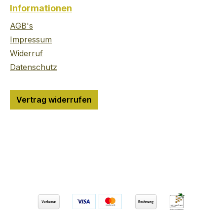
statt.Ein ganzes Jahr
lange Re
Informationen
Entwicklungszeit mit
vorderg
zahllosen Rezepturen
des Cha
AGB's
und Brennverfahren
Zitrone 
Impressum
waren vonnöten, bis sich
anschli
Widerruf
die Brenner Max &
die Aro
Datenschutz
Daniel endlich zufrieden
Noir mit
stellen ließen. Reichlich
Johanni
Zeit, Liebe und
sich de
Vertrag widerrufen
Wacholderbeeren sind
Glas öff
dabei in diesen Gin
Exotik (
geflossen - nun darf
Früchte)
eingeschenkt werden!
Meunier
Über The Duke Munich
Aromenrad. D
Dry Gin Ein edles
Premiere
Produkt fängt mit der
Ausdruc
Auswahl seiner Zutaten
Region, 
an. Die vollmundigen
Rebsort
Aromen unbehandelter
30 Crus 