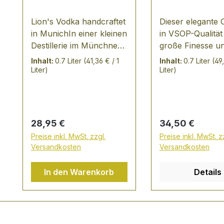
Lion's Vodka handcraftet
Dieser elegante
in MunichIn einer kleinen
in VSOP-Qualität
Destillerie im Münchner
große Finesse u
Bezirk Schwabing wird
Länge. In der Na
Inhalt:
0.7 Liter
(41,36 € / 1
Inhalt:
0.7 Liter
(49,
Lion's Vodka in steter
besitzt er reiche,
Liter)
Liter)
Handarbeit gefertigt.
Noten mit einem
Herzog Heinrich der
von LIndenblätte
Löwe, machtvoller
Birne, Tabak und 
Stadtgründer aus dem
Er präsentiert si
Regulärer Preis:
Regulärer Preis:
28,95 €
34,50 €
Jahre 1158, stand Pate
einer tief golden
Preise inkl. MwSt. zzgl.
Preise inkl. MwSt. z
für diese Schöpfung.
opulenten Farbe.
Versandkosten
Versandkosten
Rein, weich und klar
hochwertiger C
trägt Lion's Vodka alle
der ausschließli
In den Warenkorb
Details
Tugenden eines edlen
de-vies der Gra
Vodkas in sich.Leise
Petite Champagne
Noten aus 4
wird - in edler
ausgesuchten
Geschenkbox