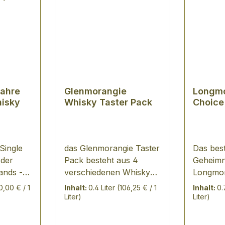
Jahre
Glenmorangie
Longmor
hisky
Whisky Taster Pack
Choice
 Single
das Glenmorangie Taster
Das bes
 der
Pack besteht aus 4
Geheimn
ands -
verschiedenen Whiskys
Longmorn
gelagert
aus dem Hause
Choice D
0,00 € / 1
Inhalt:
0.4 Liter
(106,25 € / 1
Inhalt:
0.
r,
Glenmorangie (4x0,1
schotti
Liter)
Liter)
ig und
Ltr.) Glenmorangie The
gelegen
Original Glenmorangie
Brenner