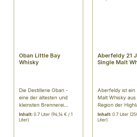
Oban Little Bay
Aberfeldy 21 
Whisky
Single Malt W
Die Destillerie Oban -
Aberfeldy ist ein
eine der ältesten und
Malt Whisky aus
kleinsten Brennerei
Region der Highl
Schottlands - produziert
21 Jahre im Faß 
Inhalt:
0.7 Liter
(94,14 € / 1
Inhalt:
0.7 Liter
(25
seit 1794 beste Single
TASTING NOTES süße
Liter)
Liter)
Malt Whiskys. Neu aus
schottischer Hon
der Destillerie erobert
konzentrierte