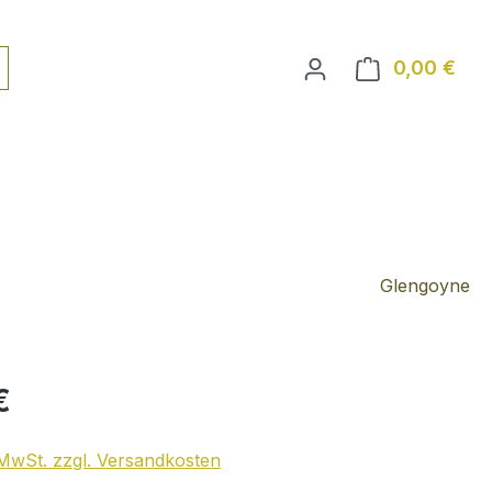
0,00 €
Ware
Glengoyne
€
. MwSt. zzgl. Versandkosten