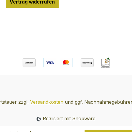
Vertrag widerrufen
e.
Leidensc
ndet nur
Luxusgü
erder
Ursprun
e für die
verbun
ngle
Perfekt
et das
Brennere
lnen
Wissen,
und
Können 
n Aromen
unbändi
honig,
für Fort
uch und
Luxus. 
den
typische
hochexk
en Stil
Toffeea
rtsteuer zzgl.
Versandkosten
und ggf. Nachnahmegebühren,
tere
Longmor
die allg
Realisiert mit Shopware
malzig u
gelten, 