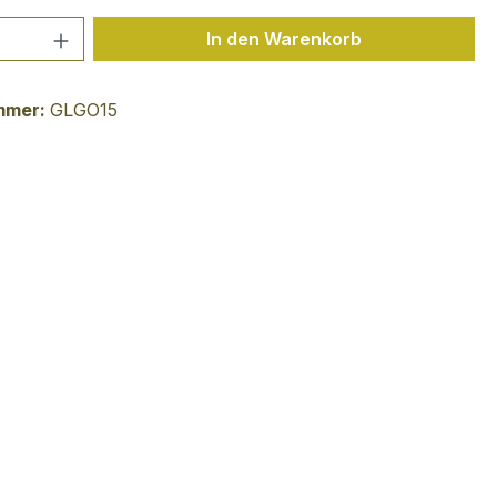
 Anzahl: Gib den gewünschten Wert ein 
In den Warenkorb
mmer:
GLGO15