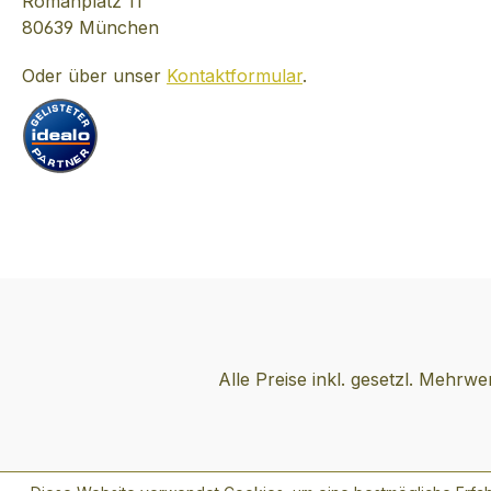
Romanplatz 11
äußerstest weicher
Distrikt Perthshir
80639 München
Whisky. Die Lage in einer
Aberfeldy verwe
Oder über unser
Kontaktformular
.
kleinen Bucht am Rande
das frische Wass
der West Highlands und
Pitilie Burn Quell
nicht weit entfernt von
Destillate. Der Si
den Inseln der Inneren
Malt Whisky bild
Hebriden, das milde
Herz jedes einze
Seeklime und Heidekraut
Dewar's Blends 
und Torf im Hitergrund
sorgt mit seine
spiegeln sich perfekt im
von Heide, Berg
Whisky Oban Little Bay
hauchzartem Ra
wider. Oban ist nach der
Buttertoffee für 
Heimatstadt der
hauseigenen,
Destillerie benannt und
unverwechselbar
Alle Preise inkl. gesetzl. Mehrwe
ist das gälische Wort für
von Dewar's. wei
" Little Bay" und
Produkte dieses
bedeutet soviel wie
Herstellers
kleine Bucht. TASTING