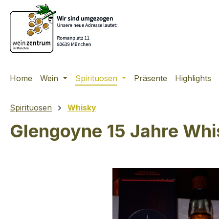
m Hauptinhalt springen
Zur Suche springen
Zur Hauptnavigation springen
Home
Wein
Spirituosen
Präsente
Highlights
Spirituosen
Whisky
Glengoyne 15 Jahre Whi
Bildergalerie überspringen