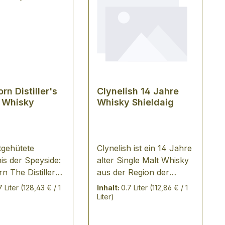
n Distiller's
Clynelish 14 Jahre
 Whisky
Whisky Shieldaig
tgehütete
Clynelish ist ein 14 Jahre
is der Speyside:
alter Single Malt Whisky
 The Distiller's
aus der Region der
ie in der
Highlands vom
7 Liter
(128,43 € / 1
Inhalt:
0.7 Liter
(112,86 € / 1
schen Speyside
unabhängigen Abfüller:
Liter)
e Whisky-
Shieldaig TASTING
ei Longmorn ist
NOTES in der Farbe