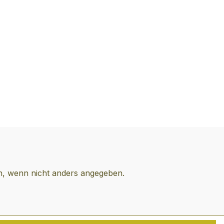
haft für
ter ihren
g hat. Der damit
dene
ionsanspruch der
i fußt auf tiefem
 handwerklichem
sowie
ger Leidenschaft
schritt und
Zudem sind die
n,
lusiven
roment der
 wenn nicht anders angegeben.
n Single Malts,
emein als fruchtig,
nd leicht blumig
das Ergebnis