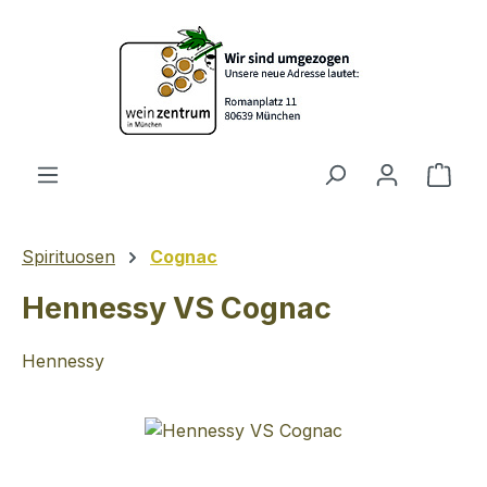
Zum Hauptinhalt springen
Ware
Spirituosen
Cognac
Hennessy VS Cognac
Hennessy
Bildergalerie überspringen