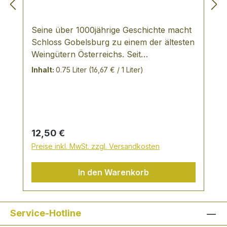
Seine über 1000jährige Geschichte macht
Schloss Gobelsburg zu einem der ältesten
Weingütern Österreichs. Seit
Jahrhunderten gehört es zum Stift Zwettl
Inhalt:
0.75 Liter
(16,67 € / 1 Liter)
und erlaubte den Mönchen, auf den
ausgezeichneten Lagen ihren eigenen
Messwein zu erzeugen. Die mönchische
Tradition des biologisch integrierten
Anbaus wurde bruchlos vin den heutigen
Regulärer Preis:
12,50 €
Betreibern Michael Moosbrugger und Willi
Preise inkl. MwSt. zzgl. Versandkosten
Bründlmayer übernommen und
vervollkommnet. Mit größter Behutsamkeit
In den Warenkorb
und Respekt vor dem Charakter jeder
Lage werden zutiefst authentische Weine
erzeugt. VERKOSTUNGSNOTIZ Domaene
Gobelsburg Grüner Veltliner: der
Service-Hotline
klassische Grüne Veltliner des