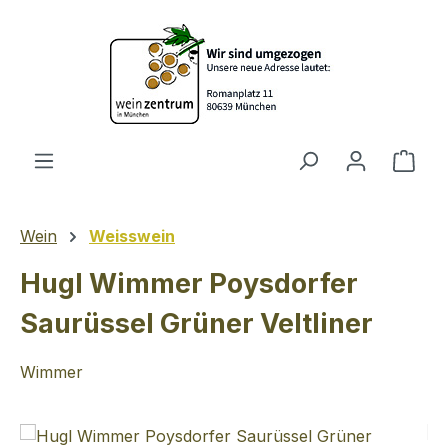
Zum Hauptinhalt springen
Ware
Wein
Weisswein
Hugl Wimmer Poysdorfer
Saurüssel Grüner Veltliner
Wimmer
Bildergalerie überspringen