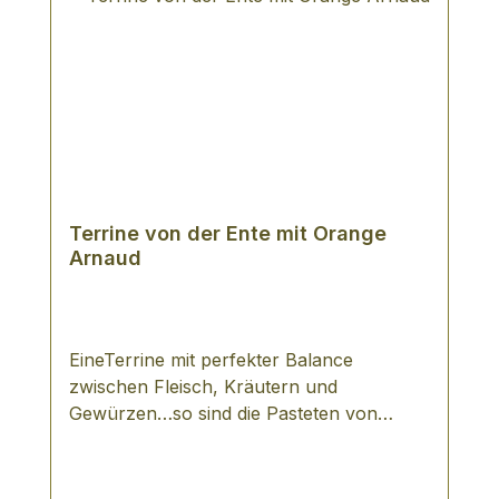
Terrine von der Ente mit Orange
Arnaud
EineTerrine mit perfekter Balance
zwischen Fleisch, Kräutern und
Gewürzen…so sind die Pasteten von
Arnaud zu beschreiben. Für das im Jahr
1950 in Aixe gegründete, inhabergeführte
Unternehmen, ist für die Erzeugung ihrer