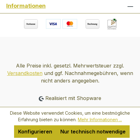
Informationen
Donauraumes leicht, trocken mit einem
angenehmen Pfefferl - das ist reine
Trinkfreude Auszeichnungen: Wine &
Spirits magazine: "Top 100 Winery of the
year 2014" ausgezeichnet
Alle Preise inkl. gesetzl. Mehrwertsteuer zzgl.
Versandkosten
und ggf. Nachnahmegebühren, wenn
nicht anders angegeben.
Realisiert mit Shopware
Diese Website verwendet Cookies, um eine bestmögliche
Erfahrung bieten zu können.
Mehr Informationen ...
Konfigurieren
Nur technisch notwendige