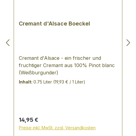
1,44 g Vor Hitze und Feuchtigkeit
schützen. Nach dem Öffnen bei 0 bis -4
Grad Celsius lagern und nach max. 3
Tagen aufbrauchen
Cremant d'Alsace Boeckel
Cremant d'Alsace - ein frischer und
fruchtiger Cremant aus 100% Pinot blanc
(Weißburgunder)
Inhalt:
0.75 Liter
(19,93 € / 1 Liter)
Regulärer Preis:
14,95 €
Preise inkl. MwSt. zzgl. Versandkosten