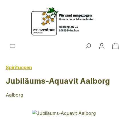
Zum Hauptinhalt springen
Ware
Spirituosen
Jubiläums-Aquavit Aalborg
Aalborg
Bildergalerie überspringen