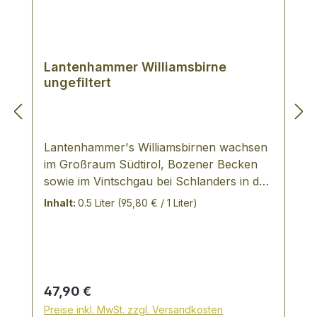
Lantenhammer Williamsbirne
ungefiltert
Lantenhammer's Williamsbirnen wachsen
im Großraum Südtirol, Bozener Becken
sowie im Vintschgau bei Schlanders in den
Höhenlagen. Das zweite bedeutende
Inhalt:
0.5 Liter
(95,80 € / 1 Liter)
Gebiet ist Franken in der Gegen bei
Volkach. Überwiegend ältere Bäume, die
per Hand geerntet und gepflegt werden.
Durch die unterschiedlichen Klimazonen
und Terroirs gibt dies dem Brand eine
Regulärer Preis:
47,90 €
interessante und intensive Struktur. Birne
Preise inkl. MwSt. zzgl. Versandkosten