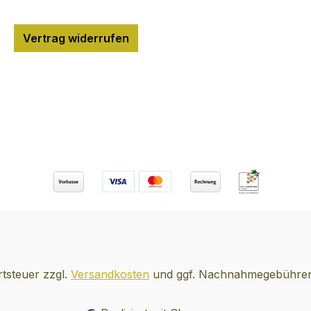
tigen,
 von Öl,
d
Vertrag widerrufen
 eine
en,
er, die
erter
en im
r Rauch
 und
r im
beg
10
rtsteuer zzgl.
Versandkosten
und ggf. Nachnahmegebühren,
lileo,
ckan,