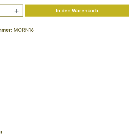
 Anzahl: Gib den gewünschten Wert ein 
In den Warenkorb
mmer:
MORN16
"