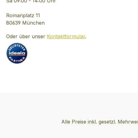
Lagerfeuerglut im
Struktur mit kräf
Sa 09:00 - 14:00 Uhr
Gleichklang. Anis und
rauchigen Noten
Malz-Kekse drängen in
Teer, Kreosat un
Romanplatz 11
den Vordergrund und
kräftiger
80639 München
nieten sich durch alle
Bitterschokolade.
Oder über unser
Kontaktformular
.
Geschmacksknospen.
Schatzkiste an
Der würzige und spicy
Gewürzen, Nelk
Ardcore fesselt die Sinne
Lakritze und Ingw
mit Aromen von Marmite
sich mit geräuch
(Würzpaste),
Vanille vermisch
angekohltem Toast,
Finish intensive
schwarzem
mit mehr Würze
Zichorienkaffee und
süßem Kaffeelikö
Kaffeesatz – ein wahrer
Nachhall weitere
Moshpit im Glas. Wie
Produkte dieses
eine Sicherheitsnadel in
Herstellers: Ard
der Nase sind die
Ardbog, Ardbeg 
Alle Preise inkl. gesetzl. Mehrwe
typischen Ardbeg-
Jahre, Ardbeg Ga
Kräuternoten präsent,
Ardbeg Corryvre