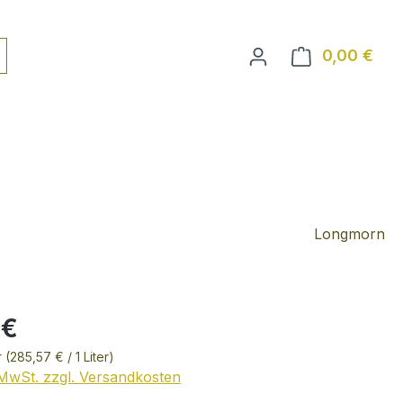
0,00 €
Ware
Longmorn
 €
r
(285,57 € / 1 Liter)
. MwSt. zzgl. Versandkosten