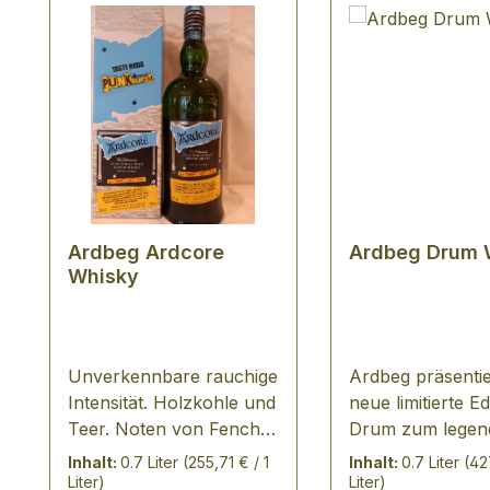
Ardbeg Ardcore
Ardbeg Drum 
Whisky
Unverkennbare rauchige
Ardbeg präsentie
Intensität. Holzkohle und
neue limitierte Ed
Teer. Noten von Fenchel
Drum zum legen
und Sellerie vermischt
Ardbeg Day 2019
Inhalt:
0.7 Liter
(255,71 € / 1
Inhalt:
0.7 Liter
(427
mit Holzrauch. TASTING
Ardbeg Drum, er
Liter)
Liter)