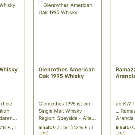
Whisky
Glenrothes American
Ramazz
Oak 1995 Whisky
Aranci
rt die
Glenrothes 1995 ist ein
ab KW 12
ition
Single Malt Whisky -
....Rama
dären
Region: Speyside - Alter:
Arancia 
 -
1995/bottled 2017 -
klassisch
,14 € / 1
Inhalt:
0.7 Liter
(142,14 € / 1
Inhalt:
0.
stmals
gelagert im American
Aperitif
Liter)
Liter)