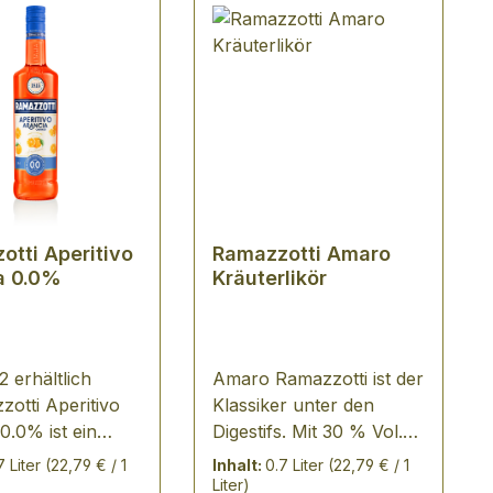
otti Aperitivo
Ramazzotti Amaro
a 0.0%
Kräuterlikör
 erhältlich
Amaro Ramazzotti ist der
zzotti Aperitivo
Klassiker unter den
0.0% ist ein
Digestifs. Mit 30 % Vol.
 italienischer
ist sein Alkoholgehalt
7 Liter
(22,79 € / 1
Inhalt:
0.7 Liter
(22,79 € / 1
 mit intensiven
geringer als bei vielen
Liter)