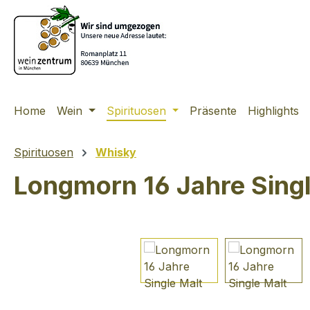
m Hauptinhalt springen
Zur Suche springen
Zur Hauptnavigation springen
Home
Wein
Spirituosen
Präsente
Highlights
Spirituosen
Whisky
Longmorn 16 Jahre Sing
Bildergalerie überspringen