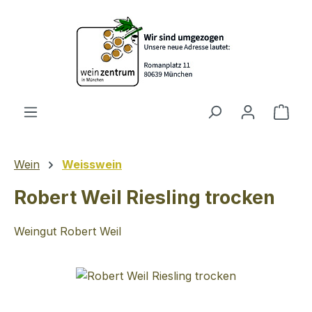
Zum Hauptinhalt springen
Ware
Wein
Weisswein
Robert Weil Riesling trocken
Weingut Robert Weil
Bildergalerie überspringen