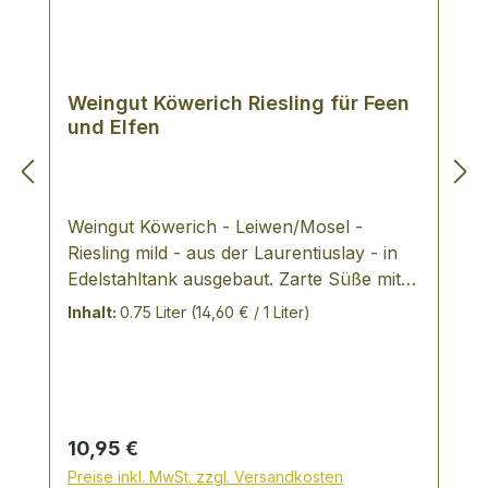
Weingut Köwerich Riesling für Feen
und Elfen
Weingut Köwerich - Leiwen/Mosel -
Riesling mild - aus der Laurentiuslay - in
Edelstahltank ausgebaut. Zarte Süße mit
verspieltem Blütenduft - duftet floral, sehr
Inhalt:
0.75 Liter
(14,60 € / 1 Liter)
zart mit leichter Restsüße.Der
Weinbauingenieur Nick Köwerich ist einer
der Pioniere der Wiederentdeckung des
malolaktischen Ausbaues, der vor
hundert Jahren an der Mosel sehr
Regulärer Preis:
10,95 €
erfolgreich praktiziert wurde.Der
Preise inkl. MwSt. zzgl. Versandkosten