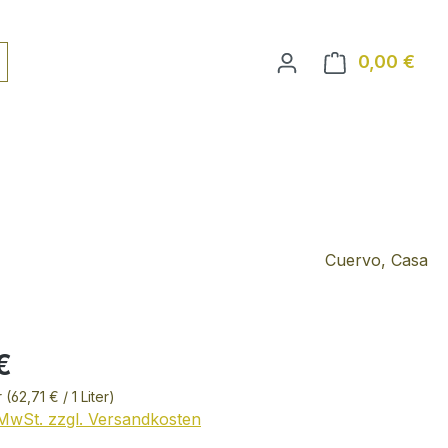
0,00 €
Ware
Cuervo, Casa
€
r
(62,71 € / 1 Liter)
. MwSt. zzgl. Versandkosten