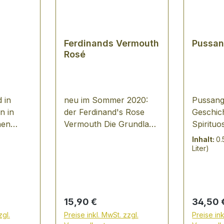
Ferdinands Vermouth
Pussan
Rosé
 in
neu im Sommer 2020:
Pussanga
n in
der Ferdinand's Rose
Geschich
hen
Vermouth Die Grundlage
Spirituo
rom-
von Ferdinand’s Rosé
Liebe, d
Inhalt:
0.
Vermouth bildet Wein,
Jahren 
Liter)
e edel
der aus ausschließlich
begann.
e mit
von Hand gelesenen
achtzige
en
Rieslingtrauben
junge Na
n
hergestellt wird und mit
Chemike
Regulärer Preis:
Regulär
15,90 €
34,50 
regionalen Zutaten
Spamer-
zgl.
Preise inkl. MwSt. zzgl.
Preise ink
harmonisch in Einklang
Peru, u