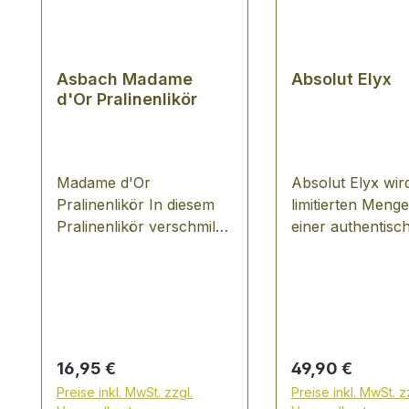
Asbach Madame
Absolut Elyx
d'Or Pralinenlikör
Madame d'Or
Absolut Elyx wird
Pralinenlikör In diesem
limitierten Menge
Pralinenlikör verschmilzt
einer authentisc
weicher, vollmundiger
Kupfer-Gegenst
Asbach mit feinster
Destille von 1992
Schokolade, eine
handgefertigt. Di
verführerische
gestaltete Flasch
Hommage an die bereits
ihren einzigartig
1924 von Hugo Asbach
Kupferelemente
Regulärer Preis:
Regulärer Preis:
16,95 €
49,90 €
entwickelten Asbach
erinnert an diese
Preise inkl. MwSt. zzgl.
Preise inkl. MwSt. z
Pralinen. Im Geschmack
traditionelle