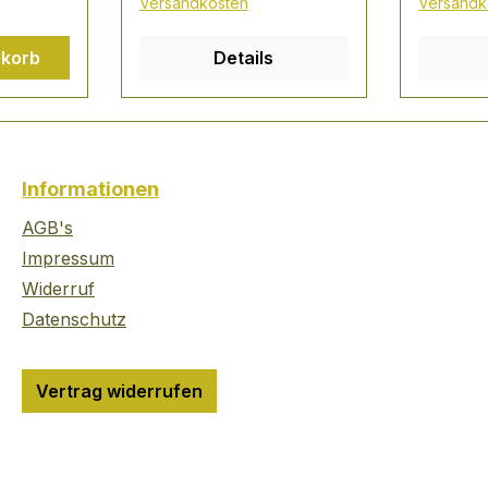
Versandkosten
Versandk
e.
gebracht wird. Das
eine gep
d
Zusammenspiel von
Doktora
nkorb
Details
ert nach
heimischem und regional
sammeln
r
angebautem Rhabarber,
sie den 
hließlich
rotem Weinbergpfirsich,
Pedro k
enem
Traubenblüte,
Moskito
em
Pomeranze,
und Gum
Informationen
ischen
großfruchtige
machen 
us-
Moosbeere, Holunder-
auf die 
AGB's
ewinner
und Passionsblüte
Indiane
Impressum
est
schafft eine bitter-süße
Rio Alto
Widerruf
facher
Symphonie mit dem
Mit den
Datenschutz
ewinner
Geschmack des
sammeln
co World
Saarlandes. Mit seinem
Heilpfl
on 2013.
angenehmen und
entdeck
Vertrag widerrufen
are
ausgewogenen Bouquet
em fasz
tele,
eignet er sich
Pflanze
leganter
hervorragend als
Indianer