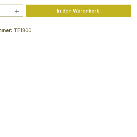
 Anzahl: Gib den gewünschten Wert ein 
In den Warenkorb
mmer:
TE1800