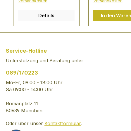
Versandkosten
Versandkosten
intensiv nach
Herstellungsweis
Schokolade und reifen
Absolut Elyx wir
Details
In den Ware
Trauben, ein Hauch von
manuell produzi
Toffee und Haselnuss.
jahrhundertealte
Fruchtige Süße trifft auf
Tradition - aussc
würzigen Asbach Uralt.
aus handverles
Verkostungsnotiz: sattes
Weizen von ein
Service-Hotline
nußbraun, kakaobraun
einzigen schwed
Unterstützung und Beratung unter:
in der Farbe duftet
Gutshof. Die Lux
intensiv nach
Spirituose ist G
089/170223
Schokolade und reifen
der Kategorie "B
Trauben, ein Hauch von
Vodka" und zwei
Mo-Fr, 09:00 - 18:00 Uhr
Toffee fruchtige Süße
Goldmedaillen-G
Sa 09:00 - 14:00 Uhr
trifft auf vollmundig-
der San Francis
würzigen Asbach
Spirits Competiti
Romanplatz 11
anhaltend und reichhaltig
TASTING NOTES: kl
80639 München
im Abgang
Farbe, seidig subi
Oder über unser
Kontaktformular
.
florale Aromen e