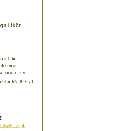
ga Likör
 ist die
te einer
se und einer
ie vor über 25
5 Liter
(69,00 € / 1
im Urwald Perus
 Ende der
r Jahre reist die
turstoff-
rin Petra
er Preis:
€
Riether nach
l. MwSt. zzgl.
m Pflanzen für