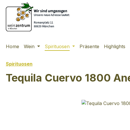
m Hauptinhalt springen
Zur Suche springen
Zur Hauptnavigation springen
Home
Wein
Spirituosen
Präsente
Highlights
Spirituosen
Tequila Cuervo 1800 An
Bildergalerie überspringen