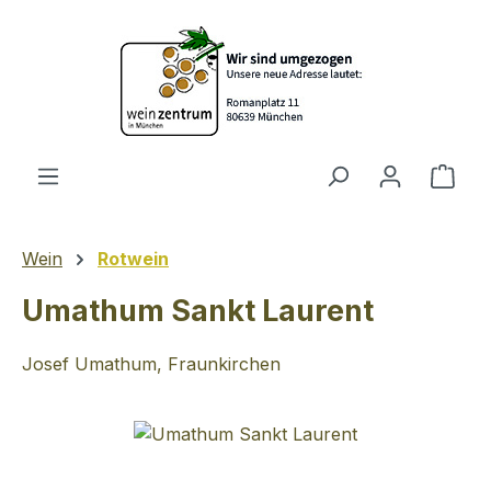
Zum Hauptinhalt springen
Ware
Wein
Rotwein
Umathum Sankt Laurent
Josef Umathum, Fraunkirchen
Bildergalerie überspringen