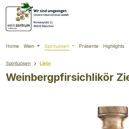
m Hauptinhalt springen
Zur Suche springen
Zur Hauptnavigation springen
Home
Wein
Spirituosen
Präsente
Highlights
Spirituosen
Likör
Weinbergpfirsichlikör Zi
Bildergalerie überspringen