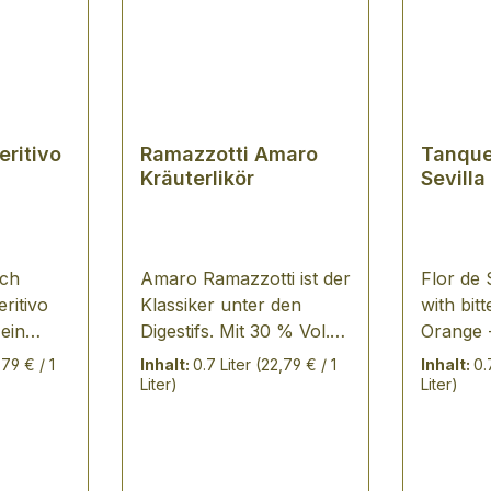
eritivo
Ramazzotti Amaro
Tanque
Kräuterlikör
Sevilla
ich
Amaro Ramazzotti ist der
Flor de 
eritivo
Klassiker unter den
with bit
ein
Digestifs. Mit 30 % Vol.
Orange -
scher
ist sein Alkoholgehalt
bitters
,79 € / 1
Inhalt:
0.7 Liter
(22,79 € / 1
Inhalt:
0.
siven
geringer als bei vielen
Sevilla
Liter)
Liter)
gen und
anderen Kräuterlikören.
NOTES: exotischer Duf
d einem
Die perfekt
nach Or
chen
ausgewogene bitter-süße
Südfrüc
ec
Note verleiht ihm den
dezente