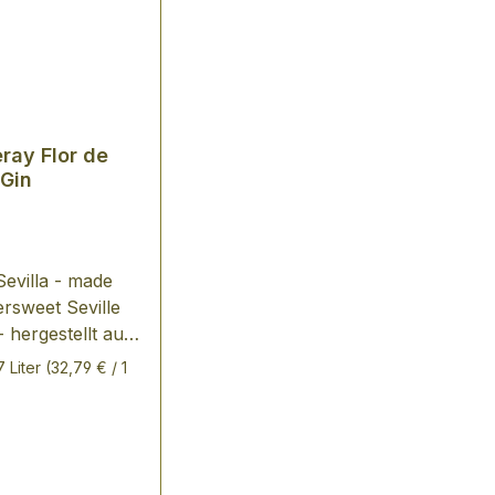
ray Flor de
 Gin
Sevilla - made
tersweet Seville
 hergestellt aus
üßen Orangen aus
7 Liter
(32,79 € / 1
 TASTING
t
angen und
hten sehr
 Wacholdernote