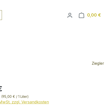
0,00 €
Ware
Ziegler
€
r
(95,00 € / 1 Liter)
. MwSt. zzgl. Versandkosten