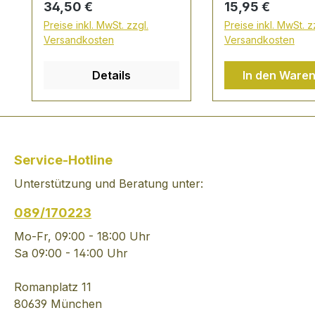
Regulärer Preis:
Regulärer Preis:
34,50 €
15,95 €
einer tief goldenen,
Serve: gemixt mi
Preise inkl. MwSt. zzgl.
Preise inkl. MwSt. z
opulenten Farbe. Ein
oder als alkoholf
Versandkosten
Versandkosten
hochwertiger Cognac
Spritz Rezeptidee
der ausschließlich Eaux-
Ramazzotti Aperi
Details
In den Ware
de-vies der Grande und
Arancia 0.0% - 2
Petite Champagne kreiert
Schweppes India
wird - in edler
Water - 1/2
Geschenkbox
Orangenscheibe 
Rosmarinzweig 
Service-Hotline
Eiswürfel
Unterstützung und Beratung unter:
089/170223
Mo-Fr, 09:00 - 18:00 Uhr
Sa 09:00 - 14:00 Uhr
Romanplatz 11
80639 München