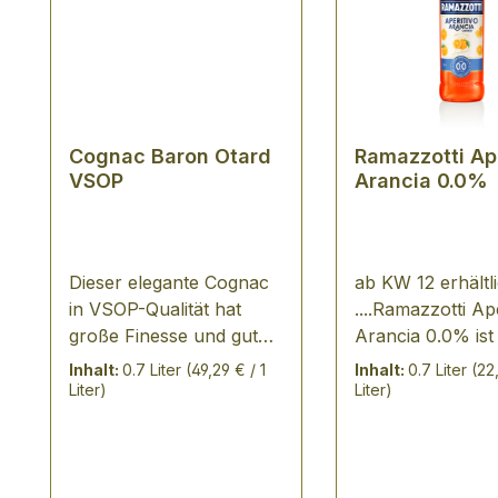
Cognac Baron Otard
Ramazzotti Ap
VSOP
Arancia 0.0%
Dieser elegante Cognac
ab KW 12 erhältl
in VSOP-Qualität hat
....Ramazzotti Ap
große Finesse und gute
Arancia 0.0% ist 
Länge. In der Nase
klassisch italieni
Inhalt:
0.7 Liter
(49,29 € / 1
Inhalt:
0.7 Liter
(22
besitzt er reiche, florale
Aperitif mit inten
Liter)
Liter)
Noten mit einem Hauch
Noten von Oran
von LIndenblättern,
Bergamotten un
Birne, Tabak und Vanille.
bittersüßen, fris
Er präsentiert sich mit
Geschmack Perf