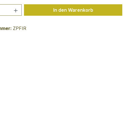
 Anzahl: Gib den gewünschten Wert ein 
In den Warenkorb
mmer:
ZPFIR