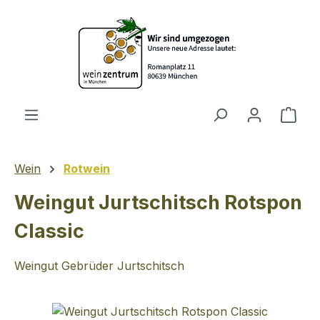
Zum Hauptinhalt springen
Ware
Wein
Rotwein
Weingut Jurtschitsch Rotspon
Classic
Weingut Gebrüder Jurtschitsch
Bildergalerie überspringen