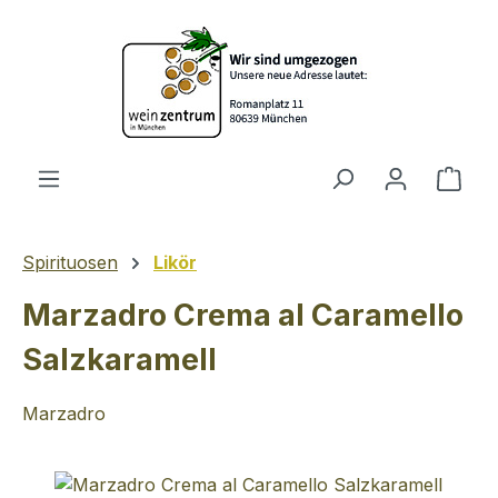
Zum Hauptinhalt springen
Ware
Spirituosen
Likör
Marzadro Crema al Caramello
Salzkaramell
Marzadro
Bildergalerie überspringen