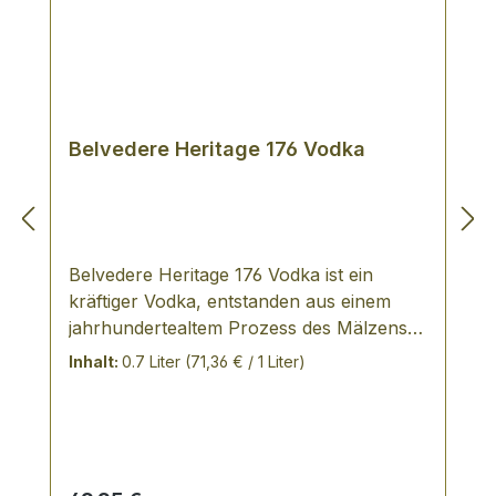
Belvedere Heritage 176 Vodka
Belvedere Heritage 176 Vodka ist ein
kräftiger Vodka, entstanden aus einem
jahrhundertealtem Prozess des Mälzens,
der intensive Roggenaromen zum
Inhalt:
0.7 Liter
(71,36 € / 1 Liter)
Vorschein bring. TASTING NOTES
polnischer Vodka aus 100% Roggen ein
kräftiger, vollmundiger und komplexer
Vodka Noten von Honig, Walnuss und
Piment leicht würziger Anklang Über