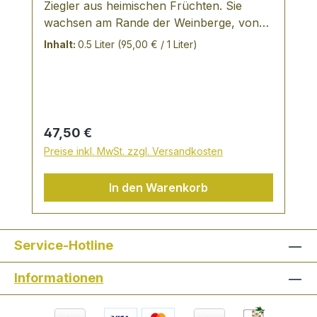
Ziegler aus heimischen Früchten. Sie
wachsen am Rande der Weinberge, von
goldener Farbe mit der typischen
Inhalt:
0.5 Liter
(95,00 € / 1 Liter)
Intensität dieser wild wachsenden Frucht.
Ideal mit Champagner als Aperitif, für
Desserts oder einfach so zu genießen
Regulärer Preis:
47,50 €
Preise inkl. MwSt. zzgl. Versandkosten
In den Warenkorb
Service-Hotline
Informationen