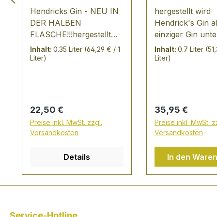
Hendricks Gin - NEU IN
hergestellt wird
DER HALBEN
Hendrick's Gin a
FLASCHE!!!hergestellt
einziger Gin unte
wird Hendrick's Gin als
Verwendung ein
Inhalt:
0.35 Liter
(64,29 € / 1
Inhalt:
0.7 Liter
(51,
einziger Gin unter
Carter-Head und
Liter)
Liter)
Verwendung eines
Bennet-Kessels. 
Carter-Head und eines
Infusion mit Gur
Bennet-Kessels. Die
Rosenblattessen
Infusion mit Gurken und
machen den Gin 
Regulärer Preis:
Regulärer Preis:
22,50 €
35,95 €
Rosenblattessenzen
einzigartig. TAS
Preise inkl. MwSt. zzgl.
Preise inkl. MwSt. z
machen den Gin sehr
NOTES extravaganter
Versandkosten
Versandkosten
einzigartig. TASTING
Gin der Spitzenk
NOTES extravaganter
aromatisiert mit
Details
In den Ware
Gin der Spitzenklasse
Koriander,
aromatisiert mit
Rosenblättern,
Koriander,
Gurkenextrakten
Rosenblättern,
Zitrusschalen 44% 
Gurkenextrakten und
mehr dazu unter
Service-Hotline