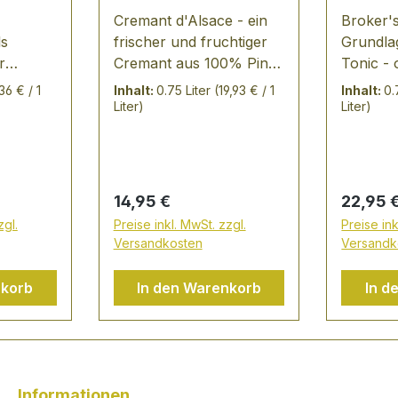
Cremant d'Alsace - ein
Broker's
ls
frischer und fruchtiger
Grundlag
r
Cremant aus 100% Pinot
Tonic - 
es
blanc (Weißburgunder)
eine de
36 € / 1
Inhalt:
0.75 Liter
(19,93 € / 1
Inhalt:
0.
 eines
des Lebe
Liter)
Liter)
Die
aus den 
ken und
Kräuter
zen
Früchten
sehr
drei ve
Regulärer Preis:
Regulär
14,95 €
22,95 
TING
Kontinen
zgl.
Preise inkl. MwSt. zzgl.
Preise ink
ein Gin 
Versandkosten
Versandk
lasse
der brit
Die wer
nkorb
In den Warenkorb
In d
von natü
jede sorg
 und
ausgewäh
vol.
Gin mit 
:
ausgeze
Informationen