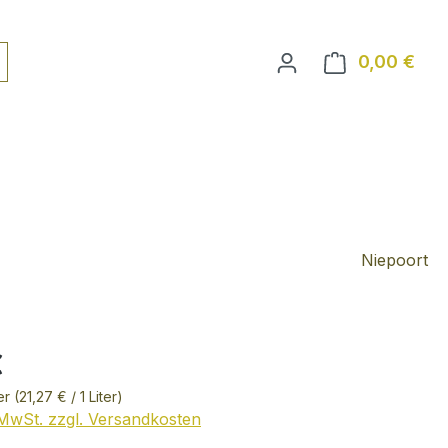
0,00 €
Ware
Niepoort
€
ter
(21,27 € / 1 Liter)
. MwSt. zzgl. Versandkosten