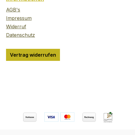
ricksgin
Geschma
Frische 
AGB's
Heimat i
Impressum
Birming
Widerruf
Schon v
Datenschutz
Jahren 
Rezept 
frischer
Vertrag widerrufen
Wachold
würzige
für dies
Extrakla
bis heut
veränder
Auszeichnu
100 Punk