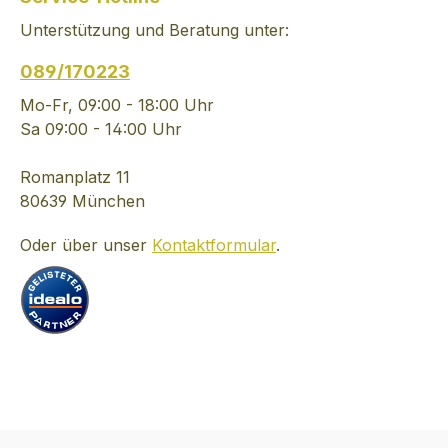
Zitrusschalen 44% vol.
https://www.hend
Unterstützung und Beratung unter:
mehr dazu unter:
.com/
https://www.hendricksgin
089/170223
.com/
Mo-Fr, 09:00 - 18:00 Uhr
Sa 09:00 - 14:00 Uhr
Romanplatz 11
80639 München
Oder über unser
Kontaktformular
.