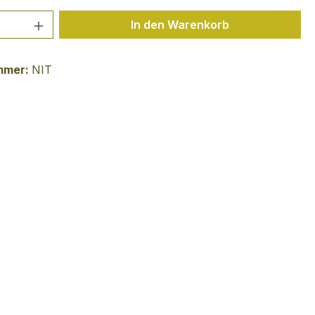
 Anzahl: Gib den gewünschten Wert ein 
In den Warenkorb
mmer:
NIT