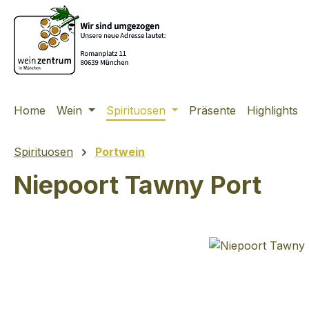
m Hauptinhalt springen
Zur Suche springen
Zur Hauptnavigation springen
Home
Wein
Spirituosen
Präsente
Highlights
Spirituosen
Portwein
Niepoort Tawny Port
Bildergalerie überspringen