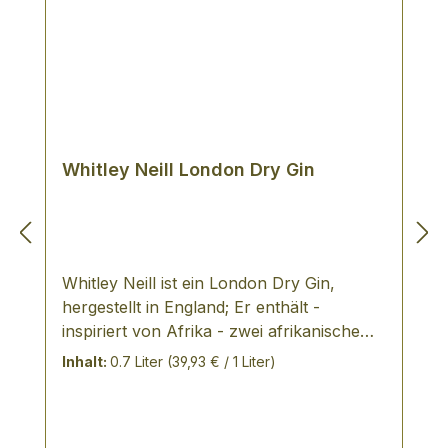
Whitley Neill London Dry Gin
Whitley Neill ist ein London Dry Gin,
hergestellt in England; Er enthält -
inspiriert von Afrika - zwei afrikanische
Früchte, die einem kraftvollen Gin ein
Inhalt:
0.7 Liter
(39,93 € / 1 Liter)
ausgeprägtes Aroma zu verschaffen. Ein
aussergewöhnliches Produkt aus Gin,
dessen Herstellung im Hause Neill seit vier