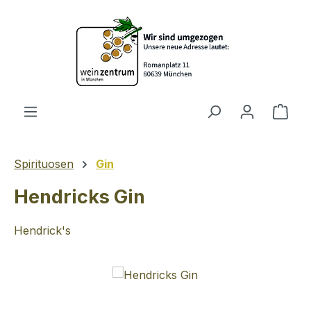
Zum Hauptinhalt springen
Ware
Spirituosen
Gin
Hendricks Gin
Hendrick's
Bildergalerie überspringen