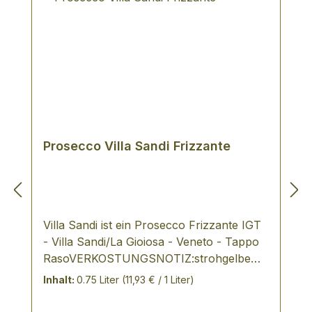
Prosecco Villa Sandi Frizzante
Villa Sandi ist ein Prosecco Frizzante IGT
- Villa Sandi/La Gioiosa - Veneto - Tappo
RasoVERKOSTUNGSNOTIZ:strohgelbe
Farbe mit grünlichen Reflexenfruchtig, im
Inhalt:
0.75 Liter
(11,93 € / 1 Liter)
Duft nach grünen Äpfeln, frische Säure,
spritzigharmonischer Prosecco