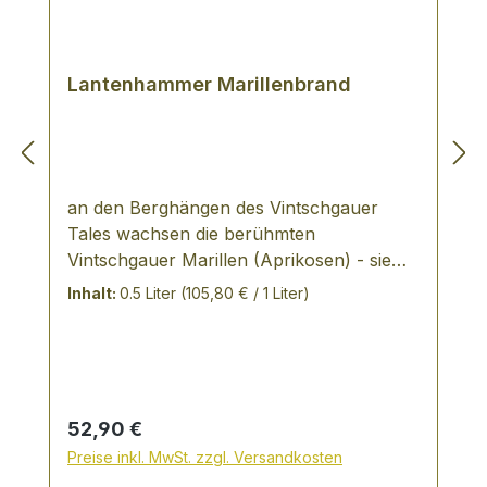
Lantenhammer Marillenbrand
an den Berghängen des Vintschgauer
Tales wachsen die berühmten
Vintschgauer Marillen (Aprikosen) - sie
werden noch in traditioneller bäuerlicher
Inhalt:
0.5 Liter
(105,80 € / 1 Liter)
Struktur angebaut und zu den
Sammelstellen gebracht. Auch verwendet
Lantenhammer Marillen aus der Begeron
Höhenregion aus Südfrankreich sowie die
intensiven Rosenmarillen aus Ungarn.
Regulärer Preis:
52,90 €
VERKOSTUNGSNOTIZ Lantenhammer
Preise inkl. MwSt. zzgl. Versandkosten
Marillenbrand: Marille PUR, betörende