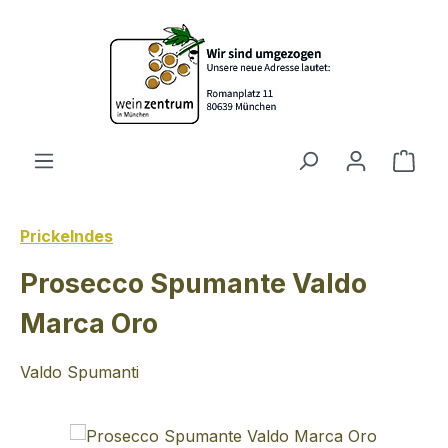
Zum Hauptinhalt springen
Ware
Prickelndes
Prosecco Spumante Valdo
Marca Oro
Valdo Spumanti
Bildergalerie überspringen