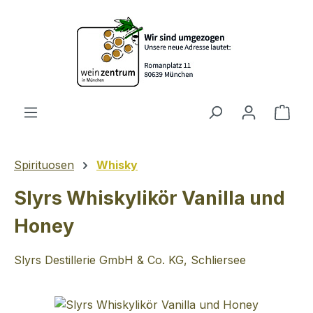
Zum Hauptinhalt springen
Ware
Spirituosen
Whisky
Slyrs Whiskylikör Vanilla und
Honey
Slyrs Destillerie GmbH & Co. KG, Schliersee
Bildergalerie überspringen