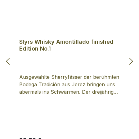
Slyrs Whisky Amontillado finished
Edition No.1
Ausgewählte Sherryfässer der berühmten
Bodega Tradición aus Jerez bringen uns
abermals ins Schwärmen. Der dreijähriger
SLYRS Bavarian Single Malt erhält 14
Monate Monate sein feines Finishing im
original Amontillado Fass. Der im hellen
honiggelb leuchtende Amontillado-Slyrs
überzeugt mit wunderbaren Aromen,die
an reife Äpfel, Vanille und grüne