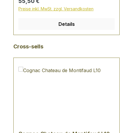
Regulärer Preis:
55,50 €
Haselnüsse erinnern. Leichte Salznote am
Preise inkl. MwSt. zzgl. Versandkosten
Gaumen. Langer intensiver Nachhall. Eine
absolute Rarität !
Details
Produktgalerie überspringen
Cross-sells