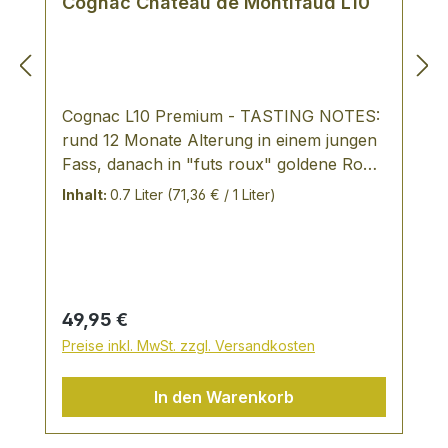
Cognac Chateau de Montifaud L10
Cognac L10 Premium - TASTING NOTES:
rund 12 Monate Alterung in einem jungen
Fass, danach in "futs roux" goldene Robe
die Kern- und Steinobstaromen sind
Inhalt:
0.7 Liter
(71,36 € / 1 Liter)
kräftiger als die Blütennotenaromen,
welche einen strukturierten Cognac
ergeben die Blütendüfte entwickeln sich
zu Trockenblumennoten. der Cognac ist
fruchtig mit Noten von Pflaume und
Regulärer Preis:
49,95 €
Aprikose geschmeidig am Gaumen Die
Preise inkl. MwSt. zzgl. Versandkosten
Familie Vallet produziert Cognacs
ausschließlich aus ihrem eigenen
In den Warenkorb
Weinberg, den sie in den besten Lagen der
Petit und Grand Champagne besitzen in