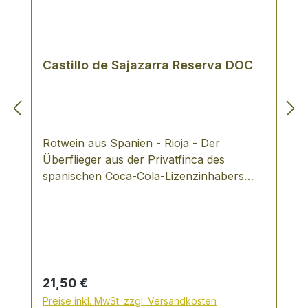
Castillo de Sajazarra Reserva DOC
Rotwein aus Spanien - Rioja - Der
Überflieger aus der Privatfinca des
spanischen Coca-Cola-Lizenzinhabers
zeigt sich jetzt noch eine Spur schlanker
und moderner! VERKOSTUNGSNOTIZ:
Lage: Castillo de Sajazarra liegt am
äußersten Nord-West Rand der Rioja Alta.
Die Rebstöcke werden bis zu einer Höhe
von 700 Metern kultiviert und somit
Regulärer Preis:
21,50 €
sicherlich die höchstgelegensten des
Preise inkl. MwSt. zzgl. Versandkosten