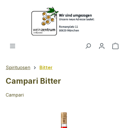
Zum Hauptinhalt springen
Ware
Spirituosen
Bitter
Campari Bitter
Campari
Bildergalerie überspringen