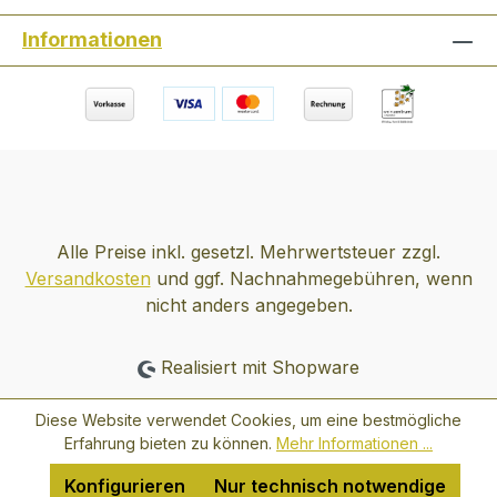
noch ausschließlich von Hand statt.
Informationen
Auszeichnungen: WINE ENTHUSIAST,
USA, 91 Punkte WINE ADVOCATE, USA:
89 Punkte VEREMA, (die wichtigste
Website über spanischen Wein) 93 Punkte
VIVIR EL VINO, the best 365 wines from
Spain, 92 Punkte GUIA REPSOL, 91
Punkte GUIA PEÑIN, 90 Punkte
Alle Preise inkl. gesetzl. Mehrwertsteuer zzgl.
Versandkosten
und ggf. Nachnahmegebühren, wenn
nicht anders angegeben.
Realisiert mit Shopware
Diese Website verwendet Cookies, um eine bestmögliche
Erfahrung bieten zu können.
Mehr Informationen ...
Konfigurieren
Nur technisch notwendige