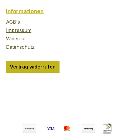
traditionellen Feuerkorb
Kelten h
d Edition
extra stark gekohlt
ungebän
Informationen
–
wurde.Die Kombination
dieses W
dieser Fässer sorgt für
Die unwi
AGB's
 CASKS
einen köstlich-süßen,
Kraft sp
Impressum
asting
würzig-rauchigen
in dem 
Widerruf
und
Geschmack, der perfekt
Charakt
Datenschutz
auch
zum Grillfest passt.
dem torf
n
Ardbeg BizarreBQ
rauchig
,
besticht mit
komplex
Vertrag widerrufen
würzfleischkräftigen,
Whisky.D
n und
torfigen Noten. Ardbegs
Head of 
pott.
Direktor für Whisky-
Whisky C
ade
Kreation Dr. Bill Lumsden
dazu: "W
nzen
entwickelte zusammen
1999 an
 Frische.
mit Grill-Guru Christian
experim
ser
Stevenson (aka DJ BBQ)
hat uns
dige
diese einzigartige
losgela
Rezteptur und limitierte
wieder 