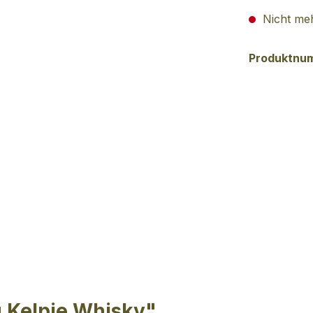
Nicht meh
Produktnu
 Kelpie Whisky"