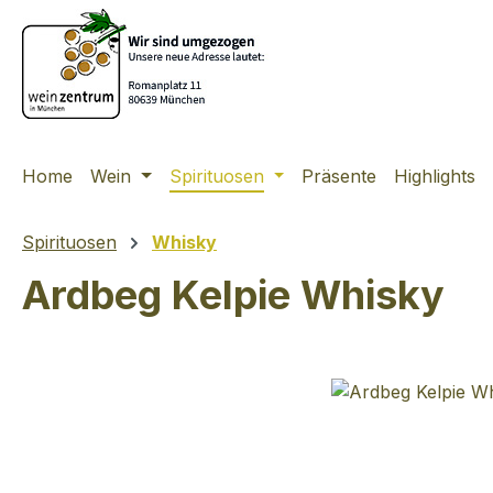
m Hauptinhalt springen
Zur Suche springen
Zur Hauptnavigation springen
Home
Wein
Spirituosen
Präsente
Highlights
Spirituosen
Whisky
Ardbeg Kelpie Whisky
Bildergalerie überspringen