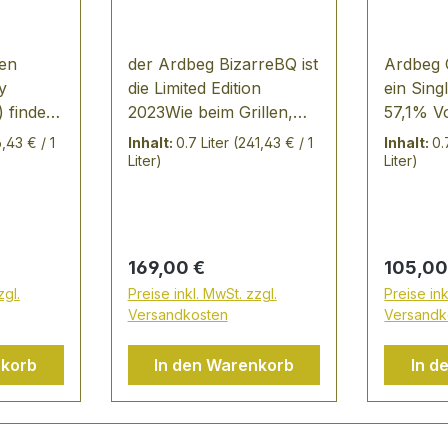
ten
der Ardbeg BizarreBQ ist
Ardbeg 
y
die Limited Edition
ein Sing
) findet
2023Wie beim Grillen,
57,1% Vo
tatt –
erzeugt auch beim
filtere
6,43 € / 1
Inhalt:
0.7 Liter
(241,43 € / 1
Inhalt:
0.
ier rund
Destillieren ein
erlebe d
Liter)
Liter)
t Ardbeg
Schlüsselelement den
Corryvr
slay und
Geschmack: das FEUER.
nach ei
elt
Dieser Whisky besticht
Meeress
 Ardbeg
durch die Kombination
kan ist 
Regulärer Preis:
Regulär
169,00 €
105,00
r
dreier Fässer mit starken
und welt
zgl.
Preise inkl. MwSt. zzgl.
Preise ink
se im
Toastings:1. Zweifach
zweitgr
Versandkosten
Versandk
gekohlte Eichenfässer2.
Strudel.
esem
Pedro-Ximenez-
nahe de
nkorb
In den Warenkorb
In d
Sherryfass3. das eigens
Inseln I
 die
von Ardbeg erfundene
der Wes
e,
BBQ-Fass, das auf einem
Schottla