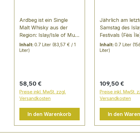
Ardbeg ist ein Single
Jährlich am letz
Malt Whisky aus der
Samstag des Isla
Region: Islay/Isle of Mull
Festivals (Fèis Ìle
- Alter: 10 Jahre
der Ardbeg Day s
Inhalt:
0.7 Liter
(83,57 € / 1
Inhalt:
0.7 Liter
(15
TASTING NOTES: Erdig,
eine weltweite Fe
Liter)
Liter)
stark torfig, rauchig,
um alles, was mi
salzig, robus Heller
zu tun hat. Auf I
Goldton
überall auf der W
Außergewöhnliche
gefeiert, ist der
Regulärer Preis:
Regulärer Preis:
58,50 €
109,50 €
Balance und Tiefe. Pur
Day zu einem de
Preise inkl. MwSt. zzgl.
Preise inkl. MwSt. z
zeigt das Aroma eine
größten Ereignis
Versandkosten
Versandkosten
verführerische Mischung
Whisky-Kalender
aus Toffee und
geworden. In di
In den Warenkorb
In den Ware
schokoladiger Süße, aus
Jahr trifft die
Zimt und von
Atlantikküste auf
medizinischen Phenolen.
sizilianische Küst