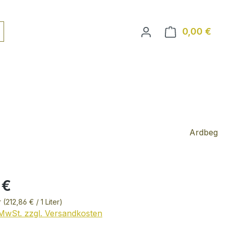
0,00 €
Ware
Ardbeg
 €
r
(212,86 € / 1 Liter)
. MwSt. zzgl. Versandkosten