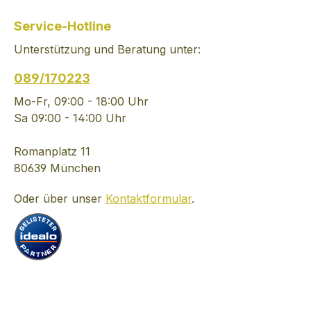
Frische Zitrus- und
während wir die
blumige Noten von
diesjährige Limite
Service-Hotline
Weißwein kommen zum
– Ardbeg Dolce 
Unterstützung und Beratung unter:
Ausdruck; ebenso wie
würdigSICILIAN
das Aroma von Melone,
MARSALA WINE
089/170223
Birne und einer leichten
& EX BOURBONT
Sahnigkeit, phenolischen
Notes: * Kräftig 
Mo-Fr, 09:00 - 18:00 Uhr
Noten der Meeresbriese
komplex. Der R
Sa 09:00 - 14:00 Uhr
(Jod) und geräuchertem
wird begleitet vo
Fisch. Hickoryholz und
Aprikosen-Noten
Romanplatz 11
Kaffee lassen später die
saftigen Rosinen,
80639 München
flüchtigen Noten
klebrigen Dattel
Oder über unser
Kontaktformular
.
verblassen. Mit Wasser
herben Apfelkom
geöffnet entsteht die
Orangenmarmel
Tiefe des Torfs und es
verleiht dem Ga
zeigt sich sofort ein
eine zitrus-artige
Bukett von Phenolen mit
Ein Spritzer Was
Torf und Leder, gefolgt
bringt tiefere, er
von medizinischen
Schichten zum