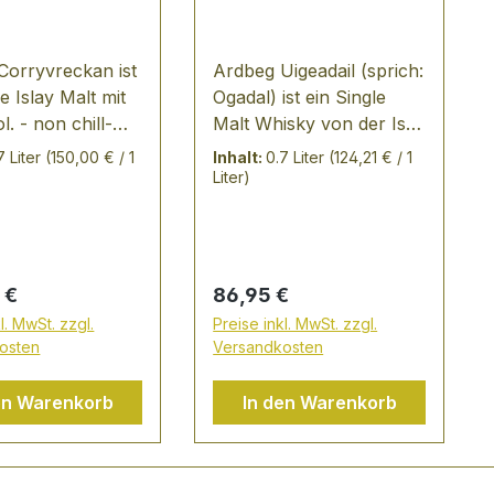
Corryvreckan ist
Ardbeg Uigeadail (sprich:
le Islay Malt mit
Ogadal) ist ein Single
l. - non chill-
Malt Whisky von der Isle
dTauche ab und
of Mull - Uigeadail -
7 Liter
(150,00 € / 1
Inhalt:
0.7 Liter
(124,21 € / 1
ie Legende!
TASTING NOTES:
Liter)
eckan benannt
Blasses Gold, intensiver,
nem stürmischen
rauchige Duft, scharfer
trudel!Corryvrec
Barbecue-Rauch, fester
Europas größter
Körper, sehr weich dann
er Preis:
Regulärer Preis:
 €
86,95 €
weit
explodiert er auf der
l. MwSt. zzgl.
Preise inkl. MwSt. zzgl.
ößter Meeres-
Zunge Vollmundig, süß
osten
Versandkosten
 Er befindet sich
und rauchig - dieser
n Hybriden-
Single Malt ist sowohl
en Warenkorb
In den Warenkorb
slay und Jura an
intensiv, als auch
tküste
geschmacklich
nds. Bereits die
abgerundet. Das