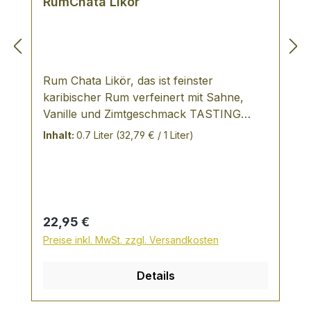
RumChata Likör
Rum Chata Likör, das ist feinster
karibischer Rum verfeinert mit Sahne,
Vanille und Zimtgeschmack TASTING
NOTES: entstanden nach spanischem
Inhalt:
0.7 Liter
(32,79 € / 1 Liter)
Vorbild (Horchata) cremiger Likör mit
Sahne aus Winsconsin fünffach
destillierter Rum aus der Karibik veredelt
mit erlesenen Gewürzen wie Vanille und
Zimt mehr dazu unter www.rumchata.com
Regulärer Preis:
22,95 €
Preise inkl. MwSt. zzgl. Versandkosten
Details