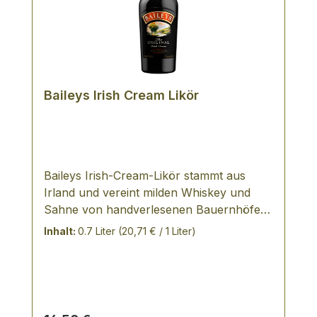
Baileys Irish Cream Likör
Baileys Irish-Cream-Likör stammt aus
Irland und vereint milden Whiskey und
Sahne von handverlesenen Bauernhöfen
- das einzigartige Rezept von Baileys bleibt
Inhalt:
0.7 Liter
(20,71 € / 1 Liter)
unverändert. Feinster irischer Whiskey
und frische irische Sahne geben diesem
Likör seinen unvergleichlich cremigen
Geschmack. Bei der Herstellung steht die
Natürlichkeit des Produktes im