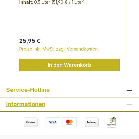
alter Tradition von Hand hergestellt. Die
Inhalt:
0.5 Liter
(51,90 € / 1 Liter)
erlesenen Zutaten wie Ingwerwurzel und
brauner Rohrzucker kommen aus bestem
Anbau. Verfeinert wird der Likör mit 3%
Jamaika Rum - wir empfehlen den
Ingwerlikör pur oder auf Eis zu genießen.
Regulärer Preis:
25,95 €
Preise inkl. MwSt. zzgl. Versandkosten
In den Warenkorb
Service-Hotline
Informationen