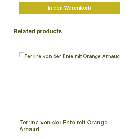
Flaschen Traumzeit Rotwein (á 0,75Ltr.)
In den Warenkorb
Produktgalerie überspringen
Related products
Terrine von der Ente mit Orange
Arnaud