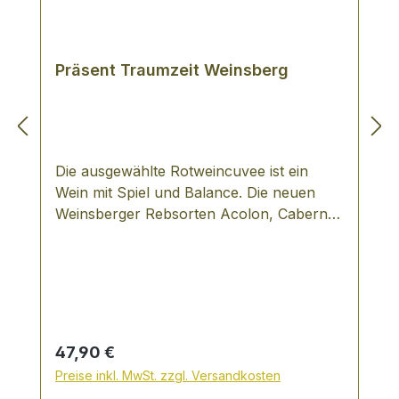
Präsent Traumzeit Weinsberg
Die ausgewählte Rotweincuvee ist ein
Wein mit Spiel und Balance. Die neuen
Weinsberger Rebsorten Acolon, Cabernet
Dorio und Cabernet Dorsa verbinden sich
zu einem Traum aus nachhaltig nussiger
Frucht mit Vanille- und Honigaromen,
edler Herbe und kräftig dunkle Farbe -
gereift im kleinen Eichenholzfass
(Barrique) und verpackt in einem stilvollen
Regulärer Preis:
47,90 €
Geschenkekarton - Staatsweingut
Preise inkl. MwSt. zzgl. Versandkosten
Weinsberg.Geschenkpackung mit: 2