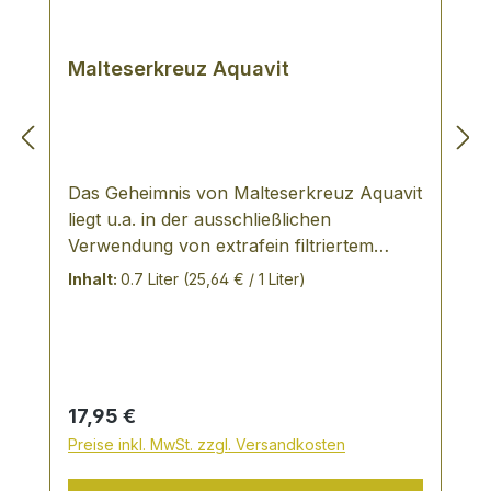
Malteserkreuz Aquavit
Das Geheimnis von Malteserkreuz Aquavit
liegt u.a. in der ausschließlichen
Verwendung von extrafein filtriertem
Alkohol sowie in den speziell
Inhalt:
0.7 Liter
(25,64 € / 1 Liter)
ausgewählten Gewürzen. Bei
Malteserkreuz ist es der Kümmel, eine der
ältesten Kulturpflanzen der Welt, der ihm
seinen aromatischen Geschmack verleiht.
Malteserkreuz Aquavit genießt man
Regulärer Preis:
17,95 €
sowohl zu traditionellen, klassischen
Preise inkl. MwSt. zzgl. Versandkosten
Speisen, aber auch gern zur leichten
neuen deutschen und internationalen