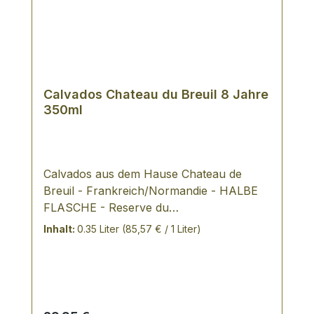
Calvados Chateau du Breuil 8 Jahre
350ml
Calvados aus dem Hause Chateau de
Breuil - Frankreich/Normandie - HALBE
FLASCHE - Reserve du
ChateauMindestens 8 Jahre Lagerung in
Inhalt:
0.35 Liter
(85,57 € / 1 Liter)
Eichenfässern,im Duft nach Hasel- und
Walnüssen, unvergleichlich Dieser
Calvados mit kontrollierter
Ursprungsbezeichnung "Pays d'Auge"
reift langsam in Eichenfässern, unter der