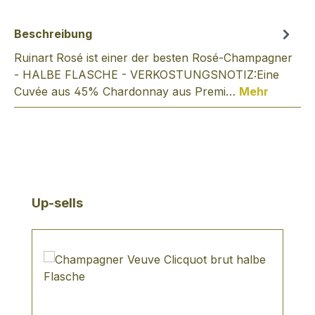
Beschreibung
Ruinart Rosé ist einer der besten Rosé-Champagner
- HALBE FLASCHE - VERKOSTUNGSNOTIZ:Eine
Cuvée aus 45% Chardonnay aus Premi…
Mehr
Produktgalerie überspringen
Up-sells