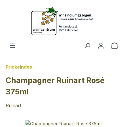
Zum Hauptinhalt springen
Ware
Prickelndes
Champagner Ruinart Rosé
375ml
Ruinart
Bildergalerie überspringen