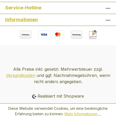
gewährleistet - und die Aromen klar und
unverfälscht wiederzugeben. Kein
Service-Hotline
Wunder, dass Arnaud sowohl HACCP-
Informationen
und IS O-zertifiziert ist. Zutaten: Schwein
(Fett, Fleisch), Geflügelleber (38%), Milch,
Eier, Salz, Cognac (1%), Gewürze,
natürliche Aromen Nährwerte pro 100g
Brennwert 295 kcal = 1221 KJ Fette: 26,5
g davon gesättigte Fettsäuren: 10,4 g
Kohlenhydrate: 0,61 g davon Zucker: 0,38
g Eiweiß 13,4 g Salz 1,57 g
Alle Preise inkl. gesetzl. Mehrwertsteuer zzgl.
Versandkosten
und ggf. Nachnahmegebühren, wenn
nicht anders angegeben.
Realisiert mit Shopware
Diese Website verwendet Cookies, um eine bestmögliche
Erfahrung bieten zu können.
Mehr Informationen ...