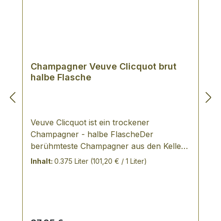
Champagner Veuve Clicquot brut
halbe Flasche
Veuve Clicquot ist ein trockener
Champagner - halbe FlascheDer
berühmteste Champagner aus den Kellern
von Veuve Clicquot. Eine ausgewogene
Inhalt:
0.375 Liter
(101,20 € / 1 Liter)
Cuvée, abgerundet mit einem feinen und
lebhaften Charakter. Anspruchsvoll aber
dennoch frisch durch den hohen Pinot
Noir-Anteil. Er besticht durch seine
Eleganz, seine ausgeprägte Struktur,