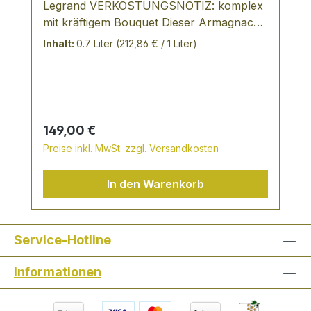
Legrand VERKOSTUNGSNOTIZ: komplex
mit kräftigem Bouquet Dieser Armagnac
wird in einem besonderen Brennverfahren
Inhalt:
0.7 Liter
(212,86 € / 1 Liter)
und ausschließlich aus Weinen eines
Jahrgangs hergestellt. Ein Genuss der
ganz besonderen Art:
Regulärer Preis:
149,00 €
Preise inkl. MwSt. zzgl. Versandkosten
In den Warenkorb
Service-Hotline
Informationen