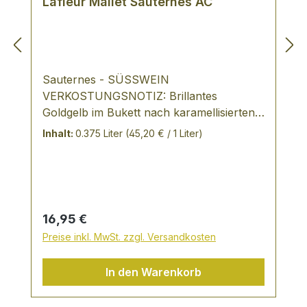
Lafleur Mallet Sauternes AC
Sauternes - SÜSSWEIN
VERKOSTUNGSNOTIZ: Brillantes
Goldgelb im Bukett nach karamellisierten
Früchten, Honig und Vanille pikant,
Inhalt:
0.375 Liter
(45,20 € / 1 Liter)
schöner Botritiston, saftig, cremig
Rebsorten: 50% Semillon, 20% Sauvignon
blanc, 30% Muscadelle
Regulärer Preis:
16,95 €
Preise inkl. MwSt. zzgl. Versandkosten
In den Warenkorb