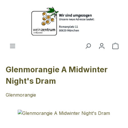
Zum Hauptinhalt springen
Ware
Glenmorangie A Midwinter
Night's Dram
Glenmorangie
Bildergalerie überspringen