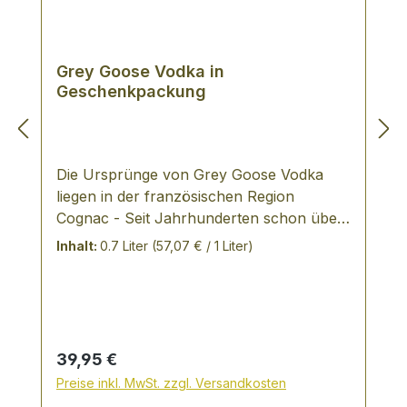
Grey Goose Vodka in
Geschenkpackung
Die Ursprünge von Grey Goose Vodka
liegen in der französischen Region
Cognac - Seit Jahrhunderten schon üben
die angesehensten Destillationsexperten
Inhalt:
0.7 Liter
(57,07 € / 1 Liter)
ihr Handwerk in dieser Region aus, die für
ihre feinen Speisen, Weine und
Spirituosen bekannt ist. Es waren das
Know-how und die Vision dieser Experten,
welche zur Kreation einer Spirituose
Regulärer Preis:
39,95 €
führten, die so außergewöhnlich war,
Preise inkl. MwSt. zzgl. Versandkosten
dass sie den Vodka neu definierte. Unter