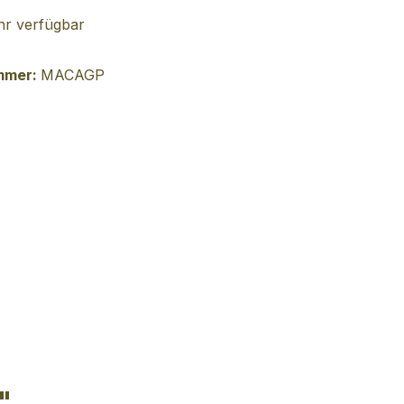
r verfügbar
mmer:
MACAGP
"