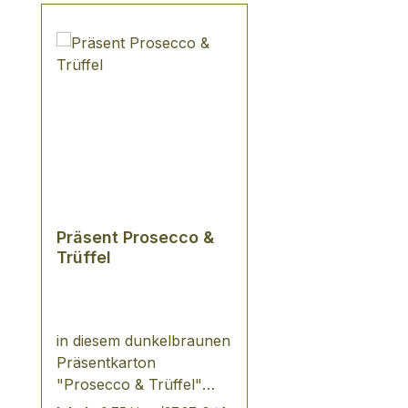
Präsent Prosecco &
Trüffel
in diesem dunkelbraunen
Präsentkarton
"Prosecco & Trüffel"
befinden sich 1 Flasche