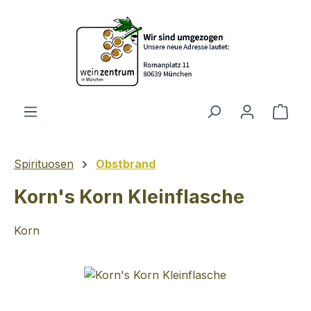
Zum Hauptinhalt springen
Ware
Spirituosen
Obstbrand
Korn's Korn Kleinflasche
Korn
Bildergalerie überspringen