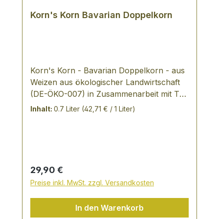
Korn's Korn Bavarian Doppelkorn
Korn's Korn - Bavarian Doppelkorn - aus
Weizen aus ökologischer Landwirtschaft
(DE-ÖKO-007) in Zusammenarbeit mit The
Duke Destillerie München Wie alles
Inhalt:
0.7 Liter
(42,71 € / 1 Liter)
begann: Josef Arthur Korn stellt im Keller
eines Trümmerhauses 1949 erste
Spirituosen nach eigener Rezeptur her. In
den 70iger Jahren vibriert der Geist einer
neuen Epoche und München Schwabing
Regulärer Preis:
29,90 €
wird zur einschlägigen Partyszene.
Preise inkl. MwSt. zzgl. Versandkosten
Angesagter Drink ist der Korn's Korn.
Getreu dem Leitspruch: "Korn's Korn kühl
In den Warenkorb
kippen". Qualität und Authenzität, das sind