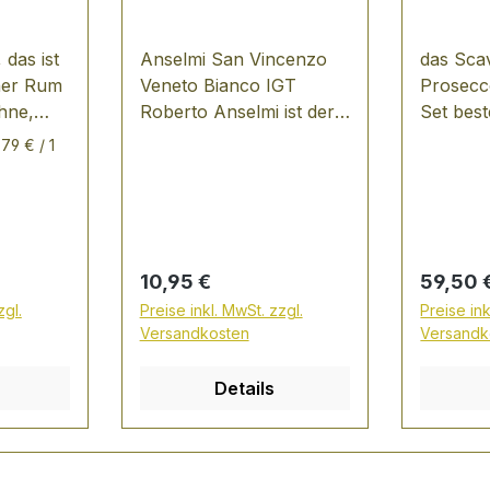
 das ist
Anselmi San Vincenzo
das Sca
cher Rum
Veneto Bianco IGT
Prosecc
ahne,
Roberto Anselmi ist der
Set best
bedeutendste Erzeuger
Flasche
,79 € / 1
des Soave, zieht es
Prosecc
S:
jedoch vor, seine Weine
der Okto
nicht unter dieser
2017 un
ild
Bezeichnung auf den
"Prosec
iger
Markt zu bringen.
Regulärer Preis:
Regulär
10,95 €
59,50 
aus
Rebsorten: 80%
zgl.
Preise inkl. MwSt. zzgl.
Preise ink
fach
Garganega, 15%
Versandkosten
Versandk
 aus der
Chardonnay und 5%
mit
Trebbiano - Ausbau im
Details
zen wie
Edelstahl-Tank Der San
Vincenzo (ein
Phantasiename) erinnert
com
mit seinen klar