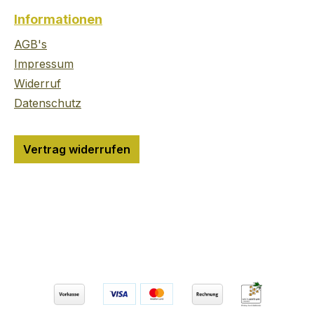
definierten Aromen an
Informationen
exotische Früchte und
wirkt herrlich
AGB's
verführerisch. Im
Impressum
Gaumen spielt eine
Widerruf
lebhafte Säure mit
Datenschutz
lieblichem Schmelz.
Vertrag widerrufen