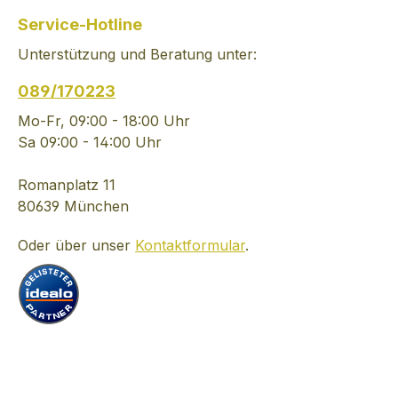
restlichen Zugaben wie
Service-Hotline
Honig- und
Unterstützung und Beratung unter:
Haferextrakte
hinzugefügt werden.
089/170223
Bevor der Wodka
abgefüllt wird erfolgt
Mo-Fr, 09:00 - 18:00 Uhr
eine 30tägige
Sa 09:00 - 14:00 Uhr
Ruhephase, welche zur
Harmonisierung der
Romanplatz 11
komplexen Rezeptur
80639 München
führt. Veredelt in
Oder über unser
Kontaktformular
.
sorgfältigster Handarbeit
entsteht ein Wodka der
Extraklasse.