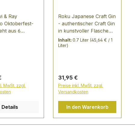
vi & Ray
Roku Japanese Craft Gin
o Oktoberfest-
- authentischer Craft Gin
eht aus 6
in kunstvoller Flasche
n Scavi & Ray
TASTING NOTES: in
Inhalt:
0.7 Liter
(45,64 € / 1
o Spumante in
Japa destilliert und
Liter)
berfest Edition
abgefüllt und ist somit
d 2 putzigen
einer der wenigen
co-Maßkrügerl"
authentischen Gins aus
Japan, die in
er Preis:
Regulärer Preis:
€
31,95 €
Deutschland erhältlich
l. MwSt. zzgl.
Preise inkl. MwSt. zzgl.
sind im Aroma Duft von
osten
Versandkosten
Kirschblüten und
grünem Tee mit
Details
In den Warenkorb
Anklängen von blumig-
süßen Noten im
Geschmack komplex
und vielschichtig