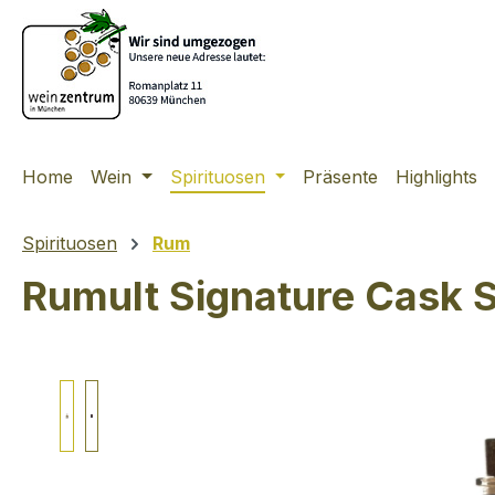
m Hauptinhalt springen
Zur Suche springen
Zur Hauptnavigation springen
Home
Wein
Spirituosen
Präsente
Highlights
Spirituosen
Rum
Rumult Signature Cask S
Bildergalerie überspringen