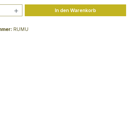
 Anzahl: Gib den gewünschten Wert ein 
In den Warenkorb
mmer:
RUMU