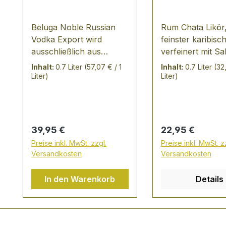
Beluga Noble Russian
Rum Chata Likör,
Vodka Export wird
feinster karibis
ausschließlich aus
verfeinert mit S
bestem Malzspiritus und
Vanille und
Inhalt:
0.7 Liter
(57,07 € / 1
Inhalt:
0.7 Liter
(32
dem kristallreinen
Zimtgeschmack
Liter)
Liter)
Wasser eiskalter
TASTING NOTE
sibirischer Quellen
entstanden nach
hergestellt. Die Symbiose
spanischem Vorb
aus den ausschließlich
(Horchata) crem
Regulärer Preis:
Regulärer Preis:
39,95 €
22,95 €
natürlichen Zutaten
Likör mit Sahne 
Preise inkl. MwSt. zzgl.
Preise inkl. MwSt. z
ergibt einen reinen und
Winsconsin fünf
Versandkosten
Versandkosten
milden Wodka mit
destillierter Rum
vollmundiger Tiefe im
Karibik veredelt 
In den Warenkorb
Details
Geschmack. Die
erlesenen Gewür
hochwertigen Zutaten
Vanille und Zimt mehr
erleben eine dreifache
dazu unter
Destillation bevor die
www.rumchata.