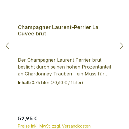
Champagner Laurent-Perrier La
Cuvee brut
Der Champagner Laurent Perrier brut
besticht durch seinen hohen Prozentanteil
an Chardonnay-Trauben - ein Muss für
alle Liebhaber der Chardonnay-
Inhalt:
0.75 Liter
(70,60 € / 1 Liter)
TraubeNur die besten Moste werden zur
Herstellung des Weines
verwendet.Rebsorten: ca. 55%
Chardonnay, 35% Pinot Noir und 10%
Pinot Meunier. Lagen: Die Grundweine für
Regulärer Preis:
52,95 €
die Cuvée kommen aus über 55
Preise inkl. MwSt. zzgl. Versandkosten