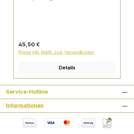
schwarzem Pfeffer, sehr weicher und
runder Geschmack Nuancen von Apfel
und Gewürzen
Regulärer Preis:
45,50 €
Preise inkl. MwSt. zzgl. Versandkosten
Details
Service-Hotline
Informationen