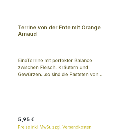
Terrine von der Ente mit Orange
Arnaud
EineTerrine mit perfekter Balance
zwischen Fleisch, Kräutern und
Gewürzen…so sind die Pasteten von
Arnaud zu beschreiben. Für das im Jahr
1950 in Aixe gegründete, inhabergeführte
Unternehmen, ist für die Erzeugung ihrer
Pasteten das Beste gerade gut genug ist.
Es werden ausschließlich natürliche
Zutaten verarbeitet, d.h. keinerlei
Regulärer Preis:
5,95 €
künstliche Aromen, Farb- und
Preise inkl. MwSt. zzgl. Versandkosten