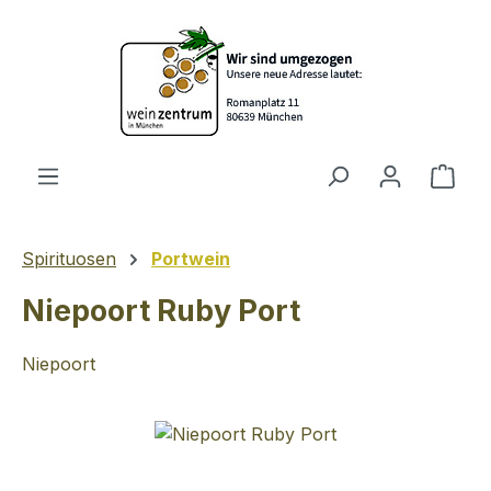
Zum Hauptinhalt springen
Ware
Spirituosen
Portwein
Niepoort Ruby Port
Niepoort
Bildergalerie überspringen