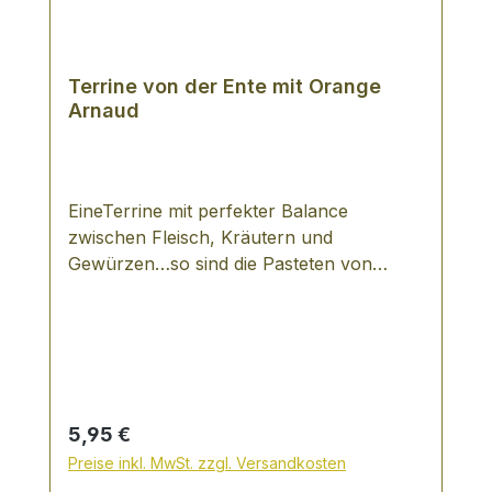
Terrine von der Ente mit Orange
Arnaud
EineTerrine mit perfekter Balance
zwischen Fleisch, Kräutern und
Gewürzen…so sind die Pasteten von
Arnaud zu beschreiben. Für das im Jahr
1950 in Aixe gegründete, inhabergeführte
Unternehmen, ist für die Erzeugung ihrer
Pasteten das Beste gerade gut genug ist.
Es werden ausschließlich natürliche
Zutaten verarbeitet, d.h. keinerlei
Regulärer Preis:
5,95 €
künstliche Aromen, Farb- und
Preise inkl. MwSt. zzgl. Versandkosten
Konservierungsstoffe verwendet. Die