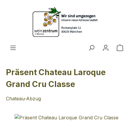
Zum Hauptinhalt springen
Ware
Präsent Chateau Laroque
Grand Cru Classe
Chateau-Abzug
Bildergalerie überspringen