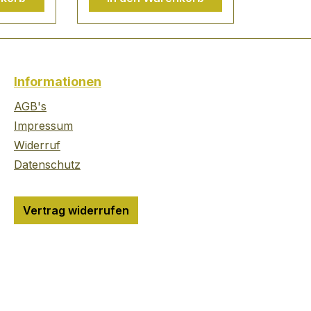
 liegen.
mineralischen Böden
eil,
und die klimatischen
wird
Unterschiede sehr gut
helm
wiederspiegelt. Im
n
Geschmack stahlig,
Informationen
et. In
glasklar mit eleganter
es
Säure. Ein großer Wein
AGB's
a), dem
mit langem Abgang und
Impressum
berg,
großem Potential aus
Widerruf
rg und
dem Hause Johann
Datenschutz
erg,
Topf. Über das Weingut
Seit 1751 ist das Weingut
e
im Familienbesitz.
Vertrag widerrufen
ng-Rebe
Johann Topf senior
übernahm 1960 den
bau der
elterlichen Betrieb und
, eine
begann als einer der
ientierte
Ersten in Strass, Wein in
ernde
Flaschen zu füllen. Mit