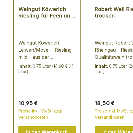
Weingut Köwerich
Robert Weil Ri
Riesling für Feen und
trocken
Elfen
Weingut Köwerich -
Weingut Robert W
Leiwen/Mosel - Riesling
Rheingau - Riesl
mild - aus der
Qualitätswein tr
Laurentiuslay - in
erfrischender,
Inhalt:
0.75 Liter
(14,60 € / 1
Inhalt:
0.75 Liter
(2
Edelstahltank ausgebaut.
animierender Rie
Liter)
Liter)
Zarte Süße mit
aus dem Spitzen
verspieltem Blütenduft -
Robert Weil. Ein
duftet floral, sehr zart
überzeugender, s
mit leichter Restsüße.Der
Gutsriesling - die
Regulärer Preis:
Regulärer Preis:
10,95 €
18,50 €
Weinbauingenieur Nick
Trauben hierfür
Preise inkl. MwSt. zzgl.
Preise inkl. MwSt. z
Köwerich ist einer der
u.a. in den Spitz
Versandkosten
Versandkosten
Pioniere der
"Kiedrich Gräfe
Wiederentdeckung des
gelesen, die run
In den Warenkorb
In den Ware