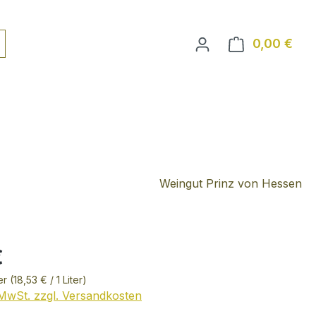
0,00 €
Ware
Weingut Prinz von Hessen
€
ter
(18,53 € / 1 Liter)
. MwSt. zzgl. Versandkosten