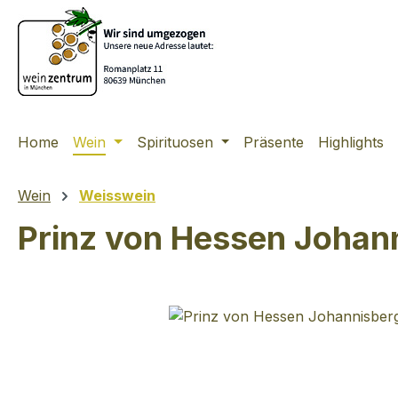
m Hauptinhalt springen
Zur Suche springen
Zur Hauptnavigation springen
Home
Wein
Spirituosen
Präsente
Highlights
Wein
Weisswein
Prinz von Hessen Johann
Bildergalerie überspringen