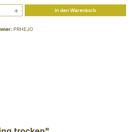
 Anzahl: Gib den gewünschten Wert ein 
In den Warenkorb
mmer:
PRHEJO
ing trocken"