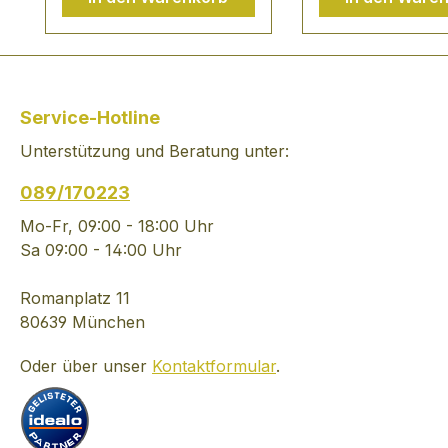
malolaktischen
herrliche Weingut
Ausbaues, der vor
Weingut Robert W
hundert Jahren an der
1875 gegründet, 
Mosel sehr erfolgreich
heute durch Wil
praktiziert wurde.Der
Weil in der vierte
Service-Hotline
Jungwinzerer läßt
Generation geleit
Unterstützung und Beratung unter:
seinen Weinen viel Zeit
den Berglagen d
auf der Hefe im Fass.
Weingutes (90 h
089/170223
Dadurch wird deren
Kiedrich Kloster
Säure dezent und die
Kiedrich Turmbe
Mo-Fr, 09:00 - 18:00 Uhr
feinen Riesling-Aromen
Kiedrich Gräfenb
Sa 09:00 - 14:00 Uhr
können sich frei
wird seither
entfalten. Köwerich
ausschließlich di
Romanplatz 11
empfiehlt seine Rieslinge
wertvolle Riesli
80639 München
besonders als
kultiviert. Der
Oder über unser
Kontaktformular
.
Essenbegleiter.
konsequente An
"Malolaktische drängen
Rebsorte Riesling
sich nicht in den
streng qualitätsor
Vordergrund, zarte
und ertragsmind