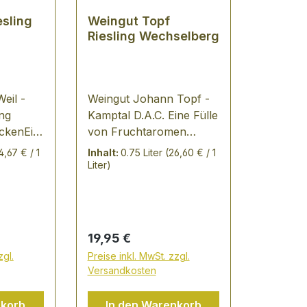
esling
Weingut Topf
Riesling Wechselberg
eil -
Weingut Johann Topf -
ing
Kamptal D.A.C. Eine Fülle
ockenEin
von Fruchtaromen
präsentieren sich in der
4,67 € / 1
Inhalt:
0.75 Liter
(26,60 € / 1
sling
Nase und eine
Liter)
weingut
konzentrierte
Ausdruckskraft am
aftiger
Gaumen. Er hat eine
perfekte harmonische
Regulärer Preis:
19,95 €
 werden
Verbindung von Dichte,
zgl.
Preise inkl. MwSt. zzgl.
enlagen
Extraktsüße mit kerniger
Versandkosten
nberg"
Säurestruktur. Ein Wein,
d um das
der die kargen
nkorb
In den Warenkorb