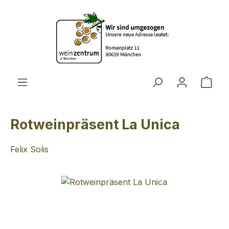
Zum Hauptinhalt springen
Ware
Rotweinpräsent La Unica
Felix Solis
Bildergalerie überspringen