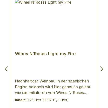
Kirschfarbe mit leicht violetten Tönen Der
Wein zeigt intensive Fruchtaromen, die
von einem Hauch Schokolade,
Tabakblättern und Gewürzholz
abgerundet werden. Der prächtige Körper
und intensive Geschmack münden in
einen langen, eleganten Abgang.
Wines N'Roses Light my Fire
Nachhaltiger Weinbau in der spanischen
Region Valencia wird hier genauso gelebt
wie die Initiatoren von Wines N'Roses
Viticultores den Rock'n'Roll lieben. Die
Inhalt:
0.75 Liter
(15,87 € / 1 Liter)
Musik von AC/DC, Europe, Steppenwolf,