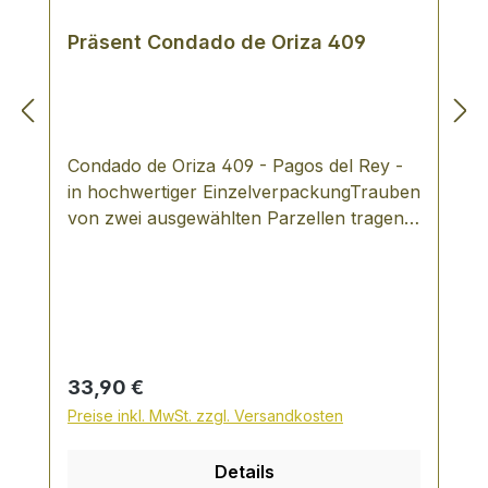
Präsent Condado de Oriza 409
Condado de Oriza 409 - Pagos del Rey -
in hochwertiger EinzelverpackungTrauben
von zwei ausgewählten Parzellen tragen
zum Erfolg dieses spektakulären Weines
bei. Beide sind bei Olmedillo de Rosa im
Ribera del Duero gelegen. Es ist eine der
höchsten Weinberglagen im Ribera, die
Bepflanzung ist fast 50 Jahre alt und
bringt extraktreiche Weine hervor. 409
Regulärer Preis:
33,90 €
Tage Lagerung im Barrique aus
Preise inkl. MwSt. zzgl. Versandkosten
französischer Allier Eiche geben ihm
seinen Namen. VERKOSTUNGSNOTIZ:
Details
Am Gaumen präsentiert er sich gut