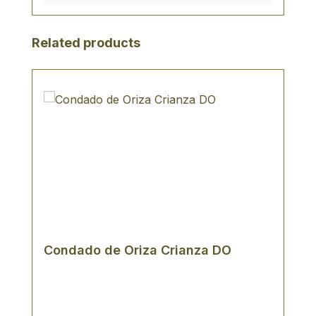
strukturier, mit elegant eingebundenen
Tanninen und einem langen Nachklang.
Produktgalerie überspringen
Related products
Condado de Oriza Crianza DO