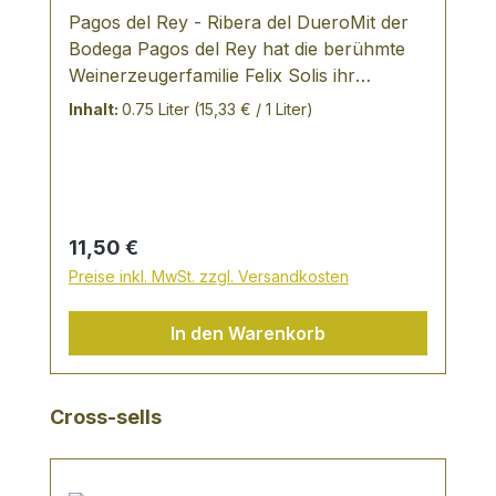
Pagos del Rey - Ribera del DueroMit der
Bodega Pagos del Rey hat die berühmte
Weinerzeugerfamilie Felix Solis ihr
Engagement auf die Region Ribera del
Inhalt:
0.75 Liter
(15,33 € / 1 Liter)
Duero ausgeweitet. Die im Jahr 2002
eröffnete Anlage sprengt alle
Vorstellungen: äußerst beindruckend sind
vor allem die herrlich gestaltete Rezeption
und das Verwaltungsgebäude als auch die
Regulärer Preis:
11,50 €
weiten, stahlgänzenden
Preise inkl. MwSt. zzgl. Versandkosten
Produktionshallen. Die große Anzahl sehr
alter Rebstöcke, die zum Besitz der
In den Warenkorb
Bodega gehören - das Durchschnittsalter
liegt trotz intensiver Neuanpflanzung bei
35 Jahren - versprechen das Beste für die
Produktgalerie überspringen
Cross-sells
Qualität der in den nächsten Jahren
erwarteten Reserva- und Gran-Reserva
Qualitäten. TASTING NOTES: Tiefrote