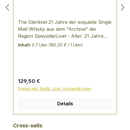
The Glenlivet 21 Jahre der exquisite Single
Malt Whisky aus dem "Archive" der
Region Speyside/Livet - Alter: 21 Jahre
TASTING NOTES: opulentes, reifes
Inhalt:
0.7 Liter
(185,00 € / 1 Liter)
Aroma fruchtig-holziger Noten mit klarem
Einfluss von Sherry bernsteinfarbener
Malt sehr opulente Eichennote Aromen
von Früchtekuchen, kombiniert mit einer
appetitanregenden Malzigkeit nussig und
Regulärer Preis:
129,50 €
würzig im Nachklang sehr lang und
Preise inkl. MwSt. zzgl. Versandkosten
wärmend John Hansell vom Whisky
Advocate Magazin wird folgendes Zitat zu
Details
diesem Whisky zugeschrieben: "Der Sean
Connery der Whiskys - reif, sex, reich und
lässig elegent" Bei der Herstellung des
Produktgalerie überspringen
Cross-sells
"The Glenlivet 21 Jahre" werden nur