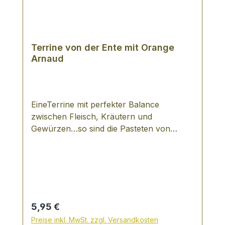
Terrine von der Ente mit Orange
Arnaud
EineTerrine mit perfekter Balance
zwischen Fleisch, Kräutern und
Gewürzen…so sind die Pasteten von
Arnaud zu beschreiben. Für das im Jahr
1950 in Aixe gegründete, inhabergeführte
Unternehmen, ist für die Erzeugung ihrer
Pasteten das Beste gerade gut genug ist.
Es werden ausschließlich natürliche
Zutaten verarbeitet, d.h. keinerlei
Regulärer Preis:
5,95 €
künstliche Aromen, Farb- und
Preise inkl. MwSt. zzgl. Versandkosten