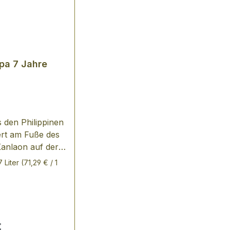
pa 7 Jahre
 den Philippinen
liert am Fuße des
anlaon auf der
gros,
7 Liter
(71,29 € / 1
nenDon Papa ist
le Island Rum
Philippinen,
rt von Papa Isio -
elden der
er Preis:
€