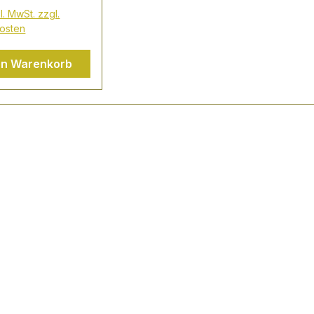
ion und
l. MwSt. zzgl.
nen von der
osten
gros, die auch
duktionsstandort
en Warenkorb
 Papa Rum ist.
Ausläufern des
 Mount Kanlaon
n Papa 7 in Ex-
 und Ex-Rioja-
sern aus
nischer Eiche,
 mehr
ckliche Tiefe
. Dann wird er
n Blending
ioniert TASTING
frisch und
 mit gerösteten
üchten, einem