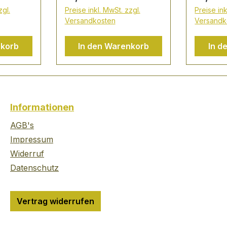
Revolut
zgl.
Preise inkl. MwSt. zzgl.
Preise ink
Schama
Versandkosten
Versandk
Insel Ne
der Pro
nkorb
In den Warenkorb
In d
von Don
An den 
Vulkans
reift Do
Bourbon
Informationen
Weinfäs
amerika
AGB's
die ihm
Impressum
geschma
Widerruf
verleiht
Datenschutz
durch ei
perfekt
NOTES: 
Vertrag widerrufen
herzhaft
Zitrusfr