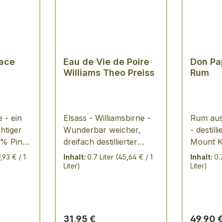
ace
Eau de Vie de Poire
Don Pa
Williams Theo Preiss
Rum
 - ein
Elsass - Williamsbirne -
Rum aus
htiger
Wunderbar weicher,
- destil
% Pinot
dreifach destillierter
Mount K
under)
Brand aus dem Hause
Insel Ne
9,93 € / 1
Inhalt:
0.7 Liter
(45,64 € / 1
Inhalt:
0.
Theo Preiss/Mittelwhir -
Philippi
Liter)
Liter)
unsere \"Hausmarke\"
der Sing
von den 
inspirie
einem H
Regulärer Preis:
Regulär
31,95 €
49,90 