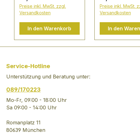
lebhaft, weinig,
Preise inkl. MwSt. zzgl.
Preise inkl. MwSt. z
vollmundig und
Versandkosten
Versandkosten
langanhaltend, in der
Farbe Orange-rot mit
In den Warenkorb
In den Ware
gelblichen Reflexen DIE
CUVÈES VON RUINART
Am Anfang war die
Chardonnay-Traube.
Modern, distinguiert,
Service-Hotline
rein. Ihre Finesse gibt
Unterstützung und Beratung unter:
den Ton an. Der
komplexe Ruinart-
089/170223
Geschmack ist das
Ergebnis einer
Mo-Fr, 09:00 - 18:00 Uhr
Philosophie, die gestern
Sa 09:00 - 14:00 Uhr
wie heute die gleichen
Zielsetzungen verfolgt:
Romanplatz 11
Originalität,
80639 München
Geschmackserlebnis,