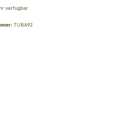
r verfügbar
mmer:
TUBA92