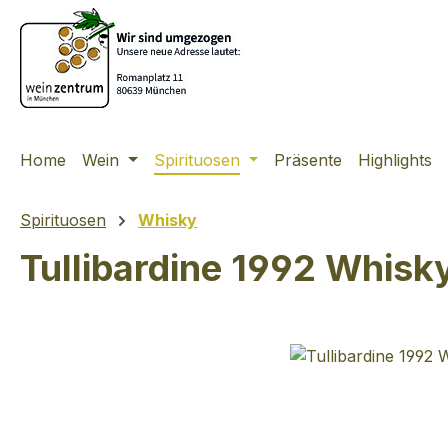
m Hauptinhalt springen
Zur Suche springen
Zur Hauptnavigation springen
Home
Wein
Spirituosen
Präsente
Highlights
Spirituosen
Whisky
Tullibardine 1992 Whisk
Bildergalerie überspringen