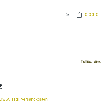
0,00 €
Ware
Tullibardine
€
. MwSt. zzgl. Versandkosten