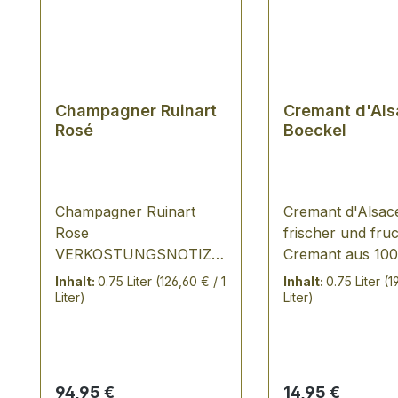
Champagner Ruinart
Cremant d'Als
Rosé
Boeckel
Champagner Ruinart
Cremant d'Alsace
Rose
frischer und fruc
VERKOSTUNGSNOTIZ:
Cremant aus 100
eine Cuvée aus 45%
blanc (Weißburg
Inhalt:
0.75 Liter
(126,60 € / 1
Inhalt:
0.75 Liter
(1
Chardonnay aus
Liter)
Liter)
Premier-Cru-Lagen, 55%
Pinot Noir (18% davon
als Rotwein) - im Duft
nach roten Beeren,
Regulärer Preis:
Regulärer Preis:
94,95 €
14,95 €