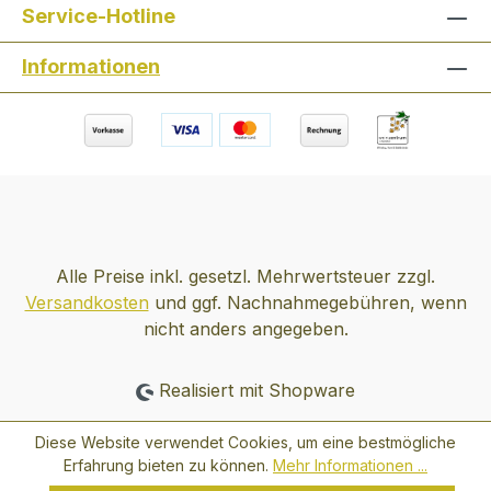
internationalem Top-Niveau - das hat
Service-Hotline
Christian Fischer intuitiv erkannt, als er
Informationen
den elterlichen Betrieb übernahm.
"Damals hat das mit der Rotweinsache in
Österreich gerade begonnen - das hat
mich gereizt." Alles Weitere ist Geschichte.
Zahlreiche Auszeichnungen im In- und
Auslang bewiesen, dass Christian Fischer
auf dem richtigen Weg war und es bis
heute ist. Seit Jahren ist er ein Garant für
Alle Preise inkl. gesetzl. Mehrwertsteuer zzgl.
kraftvolle, dichte Weine. "Unsere Weine.
Versandkosten
und ggf. Nachnahmegebühren, wenn
Pur und erdig."
nicht anders angegeben.
Realisiert mit Shopware
Diese Website verwendet Cookies, um eine bestmögliche
Erfahrung bieten zu können.
Mehr Informationen ...