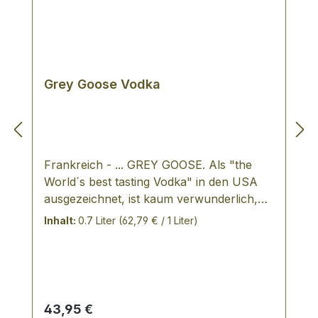
Grey Goose Vodka
Frankreich - ... GREY GOOSE. Als "the
World´s best tasting Vodka" in den USA
ausgezeichnet, ist kaum verwunderlich,
dass dieser elegante Vodka zum absoluten
Inhalt:
0.7 Liter
(62,79 € / 1 Liter)
Liebling solch illustrer Stars wie Jude Law,
Dustin Hoffman, Naomi Watts und Kate
Winslet avancierte. Seine raffiniert
ausbalancierten Noten von zartem
Mandelgebäck hin zu feinen Gewürzen
Regulärer Preis:
43,95 €