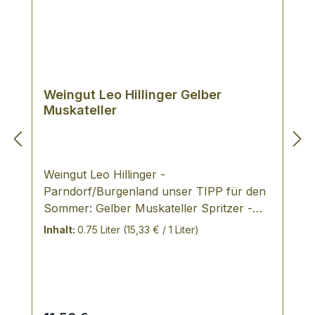
Weingut Leo Hillinger Gelber
Muskateller
Weingut Leo Hillinger -
Parndorf/Burgenland unser TIPP für den
Sommer: Gelber Muskateller Spritzer -
das Trendgetränk aus Österreich: Gelber
Inhalt:
0.75 Liter
(15,33 € / 1 Liter)
Muskateller und Soda - frisch und spritzig!
VERKOSTUNGSNOTIZ: strahlendes
Strohgelb mit leicht grünlichen Reflexen!
Die Aromen animieren mit feinfruchtigen
Muskatnoten und einem Hauch von