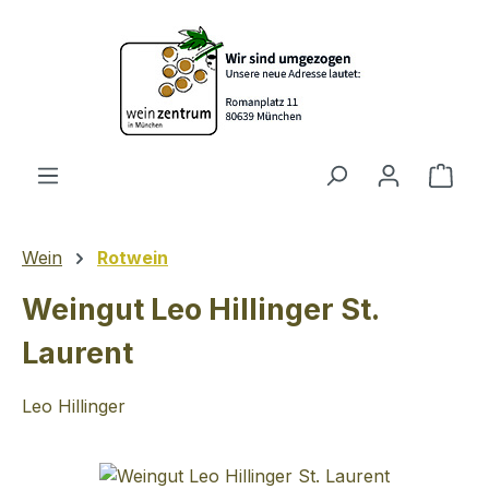
Zum Hauptinhalt springen
Ware
Wein
Rotwein
Weingut Leo Hillinger St.
Laurent
Leo Hillinger
Bildergalerie überspringen