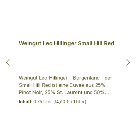
Weingut Leo Hillinger Small Hill Red
Weingut Leo Hillinger - Burgenland - der
Small Hill Red ist eine Cuvee aus 25%
Pinot Noir, 25% St. Laurent und 50%
Merlot VERKOSTUNGSNOTIZ: wunderbar
Inhalt:
0.75 Liter
(14,60 € / 1 Liter)
weich und geschmeidig klassisch
ausgebaut das Aroma erinnert an dunkle
Beeren, im Hintergrund zart an
Schokolade der Gaumen ist perfekt