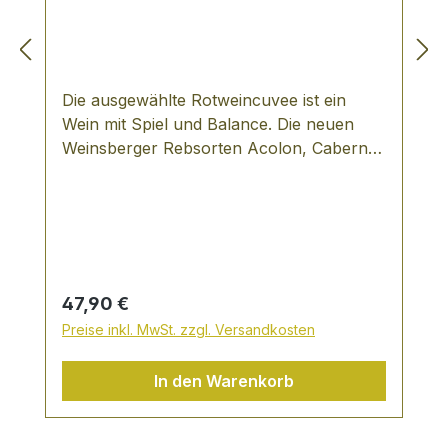
Die ausgewählte Rotweincuvee ist ein
Wein mit Spiel und Balance. Die neuen
Weinsberger Rebsorten Acolon, Cabernet
Dorio und Cabernet Dorsa verbinden sich
zu einem Traum aus nachhaltig nussiger
Frucht mit Vanille- und Honigaromen,
edler Herbe und kräftig dunkle Farbe -
gereift im kleinen Eichenholzfass
(Barrique) und verpackt in einem stilvollen
Regulärer Preis:
47,90 €
Geschenkekarton - Staatsweingut
Preise inkl. MwSt. zzgl. Versandkosten
Weinsberg.Geschenkpackung mit: 2
Flaschen Traumzeit Rotwein (á 0,75Ltr.)
In den Warenkorb