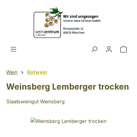
Zum Hauptinhalt springen
Ware
Wein
Rotwein
Weinsberg Lemberger trocken
Staatsweingut Weinsberg
Bildergalerie überspringen