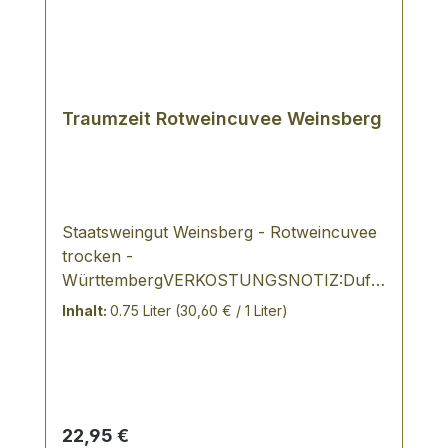
Traumzeit Rotweincuvee Weinsberg
Staatsweingut Weinsberg - Rotweincuvee
trocken -
WürttembergVERKOSTUNGSNOTIZ:Duft
nach Waldfrüchte, Granatapfel, Vanille,
Inhalt:
0.75 Liter
(30,60 € / 1 Liter)
Backpflaume und Honignussig,
hochwertige, edle HerbeEin Wein mit Spiel
und Balance - kraftvoll und
nachhaltiggereift im BarriqueDie auf dem
Weingut Weinsberg neu gezüchteten
Regulärer Preis:
22,95 €