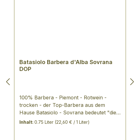
Batasiolo Barbera d'Alba Sovrana
DOP
100% Barbera - Piemont - Rotwein -
trocken - der Top-Barbera aus dem
Hause Batasiolo - Sovrana bedeutet "die
Herrscherin" VERKOSTUNGSNOTIZ:
Inhalt:
0.75 Liter
(22,60 € / 1 Liter)
100% Barbera herb und fruchtig von
trockenem Geschmack säurereich und