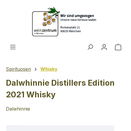
Zum Hauptinhalt springen
Ware
Spirituosen
Whisky
Dalwhinnie Distillers Edition
2021 Whisky
Dalwhinnie
Bildergalerie überspringen