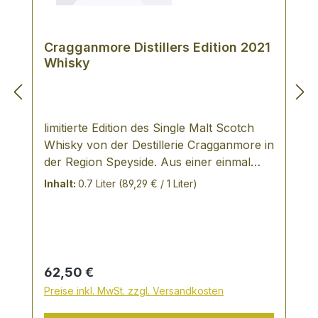
Cragganmore Distillers Edition 2021
Whisky
limitierte Edition des Single Malt Scotch
Whisky von der Destillerie Cragganmore in
der Region Speyside. Aus einer einmal
jährlich produzierten Charge, die einzeln
Inhalt:
0.7 Liter
(89,29 € / 1 Liter)
nummeriert wird. Jede Flasche wird
gekennzeichnet. Zweifach im Portwein-
Holzfass gereift - jährlich limitierte
Abfüllung seit 1997 TASTING NOTES: in
der Farbe warmes Gold in der Nase süß
Regulärer Preis:
62,50 €
nach Gummibärchen ? und malzig;
Preise inkl. MwSt. zzgl. Versandkosten
fruchtiger und saftiger als die
Standardabfüllung; eine Spur von Rauch