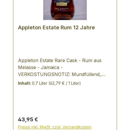
Appleton Estate Rum 12 Jahre
Appleton Estate Rare Cask - Rum aus
Melasse - Jamaica -
VERKOSTUNGSNOTIZ: Mundfüllend,
weich, würzige Süße, komplex durch die
Inhalt:
0.7 Liter
(62,79 € / 1 Liter)
tropische Reife erlangt dieser Rum seine
Mahagonifarbe, seinen starken Charakter
und seinen weichen Geschmack. Die
einzelnen Qualitäten des Verschnitts reifen
bis zu 18 Jahre in kleinen Eichenfässern.
Regulärer Preis:
43,95 €
Dieser in seinem Geschmack äußerst
Preise inkl. MwSt. zzgl. Versandkosten