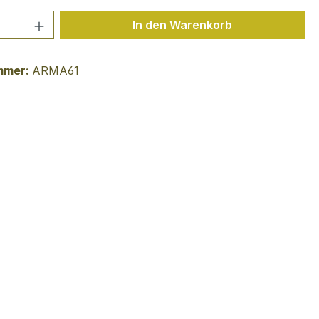
 Anzahl: Gib den gewünschten Wert ein 
In den Warenkorb
mmer:
ARMA61