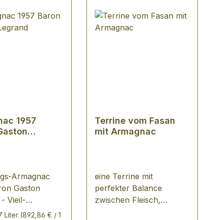
nac 1957
Terrine vom Fasan
Gaston
mit Armagnac
d
ngs-Armagnac
eine Terrine mit
ron Gaston
perfekter Balance
- Vieil-
zwischen Fleisch,
c in Holzkiste
Kräutern und
7 Liter
(892,86 € / 1