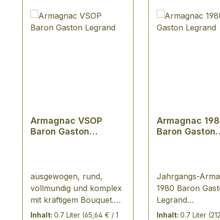
Armagnac VSOP
Armagnac 19
Baron Gaston
Baron Gaston
Legrand
Legrand
ausgewogen, rund,
Jahrgangs-Arma
vollmundig und komplex
1980 Baron Gas
mit kräftigem Bouquet.
Legrand
Dieser Armagnac wird in
VERKOSTUNGSN
Inhalt:
0.7 Liter
(65,64 € / 1
Inhalt:
0.7 Liter
(21