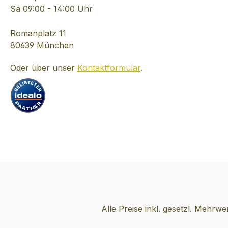
weiter. Im Jahr 1998
Sa 09:00 - 14:00 Uhr
wegen großen
finanziellen und ohne
Romanplatz 11
direkte Nachfolger,
80639 München
haben sie entschieden
Oder über unser
Kontaktformular
.
das Unternehmen an
Cognac LHERAUD zu
verkaufen, der in GERS
investieren ollte. Das
Unternehmen befindet
sich in Lannepax, in der
Nähe von Nogaro, in der
Region Bas-Armagnac.
Das Gebäude, die
Brennblasen und die
Keller sind die gleichen
und werden unverändert
Alle Preise inkl. gesetzl. Mehrwe
bleiben, so dass
weiterhin diese