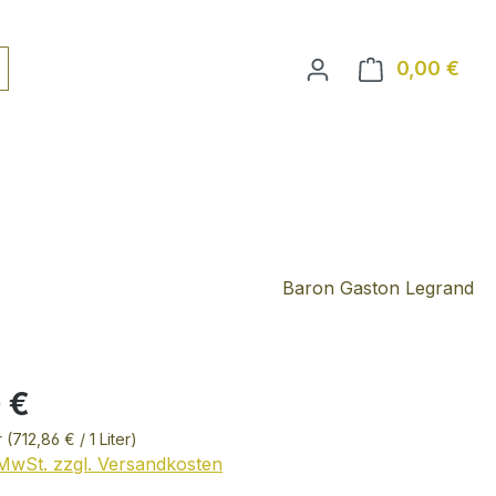
0,00 €
Ware
Baron Gaston Legrand
 €
r
(712,86 € / 1 Liter)
. MwSt. zzgl. Versandkosten