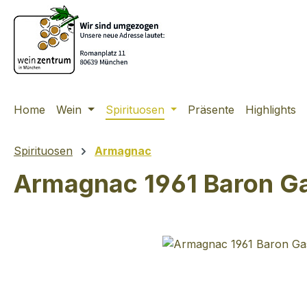
m Hauptinhalt springen
Zur Suche springen
Zur Hauptnavigation springen
Home
Wein
Spirituosen
Präsente
Highlights
Spirituosen
Armagnac
Armagnac 1961 Baron G
Bildergalerie überspringen