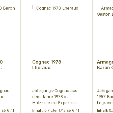
80
Cognac 1978
Armag
Lheraud
Baron 
Legran
gnac
Jahrgangs-Cognac aus
Jahrga
ton
dem Jahre 1978 in
1957 Ba
Holzkiste mit Expertise
Legrand 
OTIZ:
aus dem Hause Guy
Armagna
2,86 € / 1
Inhalt:
0.7 Liter
(712,86 € / 1
Inhalt:
0.