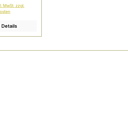
ave, in Tonöfen
l. MwSt. zzgl.
 im Pot Still-
osten
 destilliert, auf
lischen Hacienda
Details
rradura im
Mexikos
. Das ist die
ge dafür, dass
rradura durch
ührung der
skategorien
o und Extra
e Tequila-
e weltweit
ern konnte. Das
 (mexik.
dura\") auf dem
iesers
ar weichen