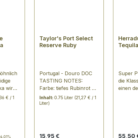
e
Taylor's Port Select
Herrad
ka
Reserve Ruby
Tequil
öhnlich
Portugal - Douro DOC
Super P
idige
TASTING NOTES:
die Klas
ka wird
Farbe: tiefes Rubinrot mit
einen de
n
granatfarbenen Reflexen
der Welt
36 € / 1
Inhalt:
0.75 Liter
(21,27 € / 1
mond
Duft: nach dunklen
nachhal
Liter)
lt, der
Beerenfrüchten
zu Tradi
gen
(Brombeere, schwarze
höchster
 Ufer
Johannisbeere,
Tequila
ek auf
Holunder) mit einem
außerge
 Preis:
Regulärer Preis:
Regulär
15,95 €
55,50 
14.01%