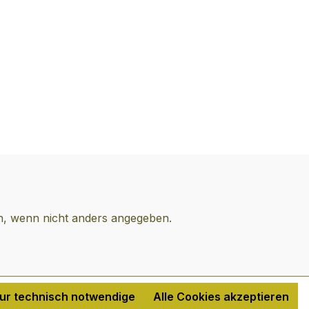
 steht für die
ine Spirituosen-
tät anbieten zu
 die höchsten
hen gerecht
 steht aber auch
Bereicherung in
ar-Sortiment,
Genuss auf
 Niveau
. Die Casa
ra wurde 1870
t.Tasting
 wenn nicht anders angegeben.
4 Monate in
ässern
t100 %
rnsteinfarbenko
Tequila mit
ur technisch notwendige
Alle Cookies akzeptieren
em