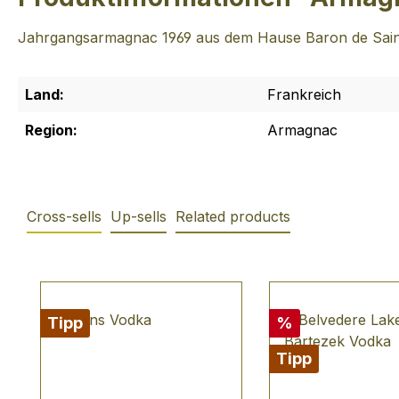
Jahrgangsarmagnac 1969 aus dem Hause Baron de Saint-
Land:
Frankreich
Region:
Armagnac
Cross-sells
Up-sells
Related products
Produktgalerie überspringen
Rabatt
Tipp
%
Tipp