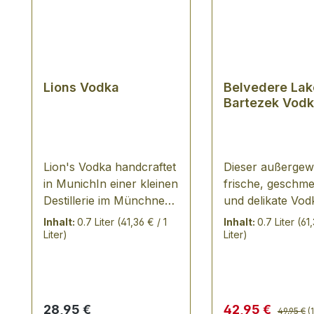
Lions Vodka
Belvedere Lak
Bartezek Vod
Lion's Vodka handcraftet
Dieser außergew
in MunichIn einer kleinen
frische, geschme
Destillerie im Münchner
und delikate Vod
Bezirk Schwabing wird
aus dem seltene
Inhalt:
0.7 Liter
(41,36 € / 1
Inhalt:
0.7 Liter
(61,
Lion's Vodka in steter
Dankowskie Dia
Liter)
Liter)
Handarbeit gefertigt.
Roggen hergestel
Herzog Heinrich der
von einem einzi
Löwe, machtvoller
Anbaugebiet am
Stadtgründer aus dem
des Sees Bartęż
Regulärer
Regulärer Preis:
Verkaufspreis:
28,95 €
42,95 €
49,95 €
(