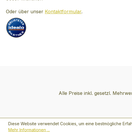
Fähigkeit, Vodkas
komplexem Char
Oder über unser
Kontaktformular
.
herzustellen. Single
Estate Rye
VodkaTASTING 
Hell, duftend mi
von frisch gesch
Roggenkorn, Gr
einem Hauch vo
Mandel.
Gaumen: mittler
Körper mit zart
von Minze, fris
Alle Preise inkl. gesetzl. Mehrwe
Heu und einem 
von Gebäck. Abgang:
frisch und klar m
anhaltenden Not
Diese Website verwendet Cookies, um eine bestmögliche Erfah
Menthol, frisch
Mehr Informationen ...
und Roggenbrot. ÜBE