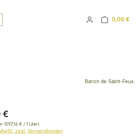
0,00 €
Ware
Baron de Saint-Feux
 €
ter
(597,14 € / 1 Liter)
. MwSt. zzgl. Versandkosten