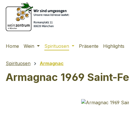
m Hauptinhalt springen
Zur Suche springen
Zur Hauptnavigation springen
Home
Wein
Spirituosen
Präsente
Highlights
Spirituosen
Armagnac
Armagnac 1969 Saint-F
Bildergalerie überspringen