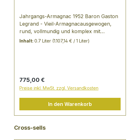
Jahrgangs-Armagnac 1952 Baron Gaston
Legrand - Vieil-Armagnacausgewogen,
rund, vollmundig und komplex mit
kräftigem Bouquet. Dieser Armagnac wird
Inhalt:
0.7 Liter
(1.107,14 € / 1 Liter)
in einem besonderen Brennverfahren und
ausschließlich aus Weinen eines
Jahrgangs hergestellt. Ein Genuss der
ganz besonderen Art:
Regulärer Preis:
775,00 €
Preise inkl. MwSt. zzgl. Versandkosten
In den Warenkorb
Produktgalerie überspringen
Cross-sells