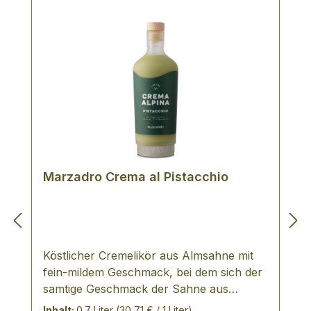
Marzadro Crema al Pistacchio
Köstlicher Cremelikör aus Almsahne mit
fein-mildem Geschmack, bei dem sich der
samtige Geschmack der Sahne aus
frischer Trentiner Milch mit dem Aroma
Inhalt:
0.7 Liter
(30,71 € / 1 Liter)