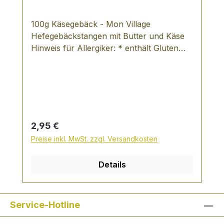
100g Käsegebäck - Mon Village
Hefegebäckstangen mit Butter und Käse
Hinweis für Allergiker: * enthält Gluten
Zutaten: Weizenmehl (Gluten), Butter
(28%) (Milch), Käse (10%) (Milch),
Magermilchpulver, Salz (1,4%), Hefe,
Gerstenmalzmehl (Gluten), Zucker
Nährwerte je 100g Brennwert 510 kcal =
2131 kJ Fett 28 g gesättigte Fettsäuren 18
Regulärer Preis:
2,95 €
g Kohlenhydrate 50g davon Zucker 3,5g
Preise inkl. MwSt. zzgl. Versandkosten
Ballaststoffe 3,0g Eiweiß 13,0 g Salz 1,8 g
Details
Service-Hotline