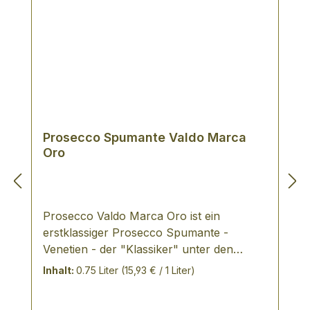
Prosecco Spumante Valdo Marca
Oro
Prosecco Valdo Marca Oro ist ein
erstklassiger Prosecco Spumante -
Venetien - der "Klassiker" unter den
Prosecchi, trocken und harmonisch -
Inhalt:
0.75 Liter
(15,93 € / 1 Liter)
VERKOSTUNGSNOTIZ: strohgelb in der
Farbe mit goldenen Reflexen, fruchtiger