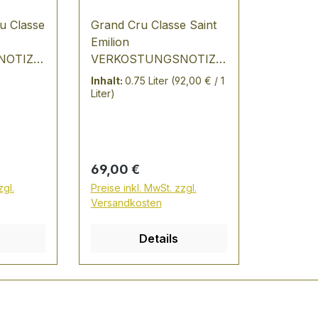
u Classe
Grand Cru Classe Saint
Emilion
OTIZ:
VERKOSTUNGSNOTIZ:
z
rubinrot in der Farbe mit
Inhalt:
0.75 Liter
(92,00 € / 1
violetten Reflexen
Liter)
 und
Aromen von Cassis,
nehm
Kirsche undPflaume
2040
blumig, etwa mineralisch
mit rauchiger Note
Regulärer Preis:
69,00 €
zgl.
Preise inkl. MwSt. zzgl.
Versandkosten
Details