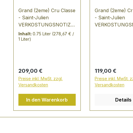
Grand (2eme) Cru Classe
Grand (2eme) Cr
- Saint-Julien
- Saint-Julien
VERKOSTUNGSNOTIZ:
VERKOSTUNGSN
tiefes, dunkles Granatrot
wie immer in gan
Inhalt:
0.75 Liter
(278,67 € /
mit violetten
großen Jahren - Gruaud
1 Liter)
Reflexendelikate
ist dabei elegant
Röstaromen - Tabak,
dicht - sehr vor
Zedernholz in der Nase
trinkbar jetzt - 
viel schwarze Kirschen,
Regulärer Preis:
Regulärer Preis:
209,00 €
119,00 €
Korinthe, schwarze
Preise inkl. MwSt. zzgl.
Preise inkl. MwSt. z
Früchte und Edelhölzer
Versandkosten
Versandkosten
trinkbar 2015-2034
In den Warenkorb
Details