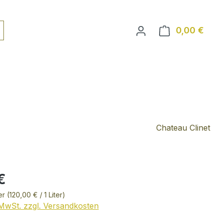
0,00 €
Ware
Chateau Clinet
€
ter
(120,00 € / 1 Liter)
. MwSt. zzgl. Versandkosten