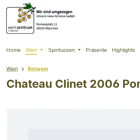
m Hauptinhalt springen
Zur Suche springen
Zur Hauptnavigation springen
Home
Wein
Spirituosen
Präsente
Highlights
Wein
Rotwein
Chateau Clinet 2006 Po
Bildergalerie überspringen