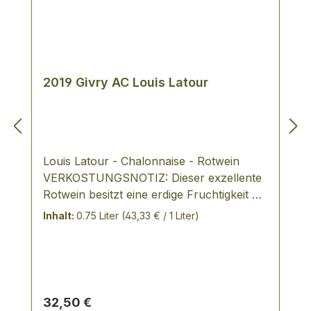
2019 Givry AC Louis Latour
Louis Latour - Chalonnaise - Rotwein
VERKOSTUNGSNOTIZ: Dieser exzellente
Rotwein besitzt eine erdige Fruchtigkeit mit
Kirsch- und Himbeeraromen, körperreich
Inhalt:
0.75 Liter
(43,33 € / 1 Liter)
mit sanften Tanninen. Domaine Louis
Latour Über das Weingut Das
burgundischste an Burgund, das sind die
traditionsreichen Handelshäuser. Immer
schon beschränkten sich viele Winzer -
Regulärer Preis:
32,50 €