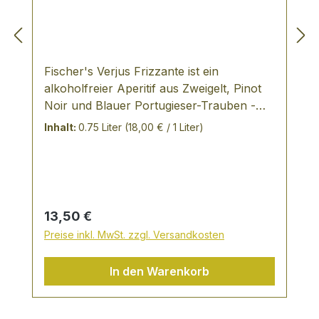
Fischer's Verjus Frizzante ist ein
alkoholfreier Aperitif aus Zweigelt, Pinot
Noir und Blauer Portugieser-Trauben -
Thermenregion - Österreich -
Inhalt:
0.75 Liter
(18,00 € / 1 Liter)
alkoholfreier, prickelnder Genuss, extra
trocken, herb-frisch und traubig-fruchtig
VERKOSTUNGSNOTIZ: Verjus ist der Saft
aus grün geernteten Trauben. Gespritzt
mit Mineralwasser wird daraus Verjus
Regulärer Preis:
13,50 €
Frizz - die alkoholfreie Variante eines
Preise inkl. MwSt. zzgl. Versandkosten
Frizzante Prickelnder Genuss, extra
trocken, herb-frisch und traubig-fruchtig
In den Warenkorb
echte Winzerqualität vom Weingut
Christian Fischer aus Österreich
SPEISEEMPFEHLUNG: als prickelnder,